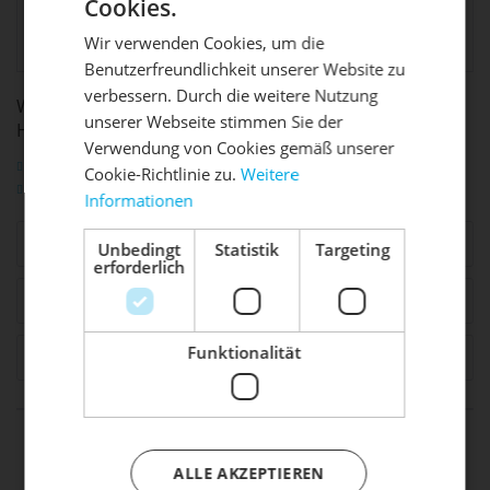
Cookies.
Produktsicherheit:
Mallabia (Bizkaia),
Spain,
Wir verwenden Cookies, um die
online.eu@orbea.com
Benutzerfreundlichkeit unserer Website zu
DIE SONNE LACHT, DEIN
X
verbessern. Durch die weitere Nutzung
WEITERFÜHRENDE LINKS ZU "RANGE EXTENDER
unserer Webseite stimmen Sie der
RAD ERWACHT
HOLDER MAHLE X35"
Verwendung von Cookies gemäß unserer
Fragen zum Artikel?
Cookie-Richtlinie zu.
Weitere
Weitere Artikel von Orbea
Informationen
Mach dein Bike frühlingsfit - gönn
ihm den Service, den es verdient!
Ähnliche Artikel
Unbedingt
Statistik
Targeting
erforderlich
Dein Bike braucht Service, Wartung
Zubehör
8
oder ein Update?
Buche dir jetzt deinen Termin.
Funktionalität
Kunden haben sich ebenfalls angesehen
life is too short - to ride shit
bikes
ALLE AKZEPTIEREN