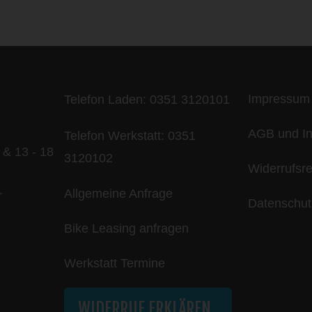
ife is too short - to ride shit bik
Impressum
Telefon Laden:
0351 3120101
AGB und In
Telefon Werkstatt:
0351
 & 13 - 18
3120102
Widerrufsr
Allgemeine Anfrage
r
Datenschut
Bike Leasing anfragen
Werkstatt Termine
WIDERRUF ERKLÄREN