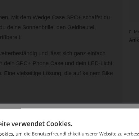
haben. Mit dem Wedge Case SPC+ schaffst du
du deine Sonnenbrille, den Geldbeutel,
Me
ffbereit.
Artik
wetterbeständig und lässt sich ganz einfach
uch dein SPC+ Phone Case und dein LED-Licht
Eine vielseitige Lösung, die auf keinem Bike
DIE SONNE LACHT, DEIN RAD ERWACHT
ite verwendet Cookies.
riff
okies, um die Benutzerfreundlichkeit unserer Website zu verbes