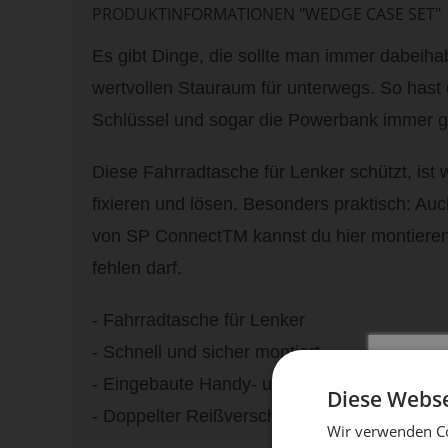
PRODUKTINFORMATIONEN "WEDGE CASE SET"
Es gibt Dinge, die sollte man immer dabei
wertvollen Stauraum für unterwegs. So hast 
Schlüssel und sogar die Powerbank immer gri
Diese Fahrradtasche für Lenker schützt, ist 
fixieren und lösen. Besonders praktisch: A
von SP ConnectTM kannst du hier montieren. 
fehlen darf.
- Fahrradtasche für Lenker
- Schnell und sicher montiert
- Eingebaute Handy- und Licht-Halterungen
Diese Webse
- Doppelter Reißverschluss für einfachen Zug
Wir verwenden Co