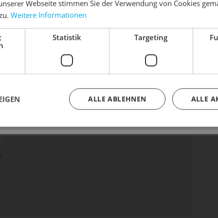
unserer Webseite stimmen Sie der Verwendung von Cookies gem
 zu.
Weitere Informationen
dein Bike frühlingsfit - gönn ihm den Service, den es ver
t
Statistik
Targeting
Fu
Dein Bike braucht Service, Wartung oder ein Update?
 43 mm (0.9 – 1.7 Zoll)
h
Buche dir jetzt deinen Termin.
EIGEN
ALLE ABLEHNEN
ALLE A
"