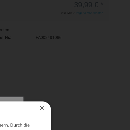
39,99 € *
inkl. MwSt.
zzgl. Versandkosten
rken
el-Nr.:
FA003491066
×
X
sern. Durch die