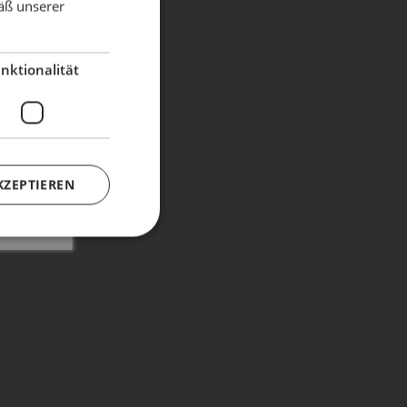
äß unserer
dient!
nktionalität
KZEPTIEREN