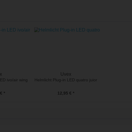
x
Uvex
LED ivo/air wing
Helmlicht Plug-in LED quatro juior
€ *
12,95 € *