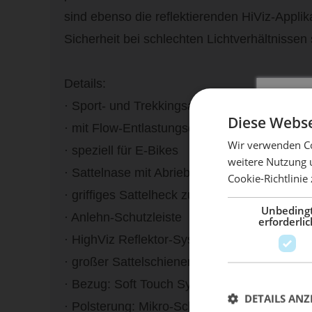
sind ebenso die reflektierenden HiViz-Applika
Sicherheit bei schlechten Lichtverhältnissen
Details:
· Sport- und Trekkingsattel
Diese Webse
· mit Flow-Entlastungsöffnung
Wir verwenden Co
· speziell für E-Bikes
weitere Nutzung 
· Sattelnase mit Abriebschutz
Cookie-Richtlinie
Mach 
· griffiges Sattelheck zum Anheben
Unbeding
· Anlehn-Schutzleiste
erforderlic
· HighViz Reflektor-System
· großer Sattelschienen-Verstellbereich
· Bezug: Soft Touch Synthetik
DETAILS ANZ
· Polsterung: Mikro-Schaumstoff