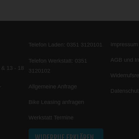
ife is too short - to ride shit bik
Impressum
Telefon Laden:
0351 3120101
AGB und In
Telefon Werkstatt:
0351
 & 13 - 18
3120102
Widerrufsr
Allgemeine Anfrage
r
Datenschut
Bike Leasing anfragen
Werkstatt Termine
WIDERRUF ERKLÄREN