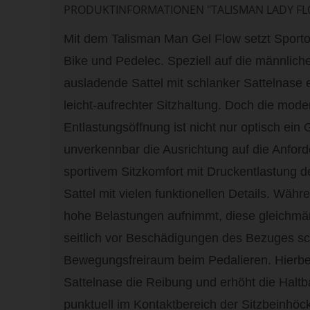
PRODUKTINFORMATIONEN "TALISMAN LADY F
Mit dem Talisman Man Gel Flow setzt Sportou
Bike und Pedelec. Speziell auf die männliche
ausladende Sattel mit schlanker Sattelnase e
leicht-aufrechter Sitzhaltung. Doch die mode
Entlastungsöffnung ist nicht nur optisch ein 
unverkennbar die Ausrichtung auf die Anfor
sportivem Sitzkomfort mit Druckentlastung d
Sattel mit vielen funktionellen Details. Währ
hohe Belastungen aufnimmt, diese gleichmäß
seitlich vor Beschädigungen des Bezuges schü
Bewegungsfreiraum beim Pedalieren. Hierbei 
Sattelnase die Reibung und erhöht die Haltba
punktuell im Kontaktbereich der Sitzbeinhöck