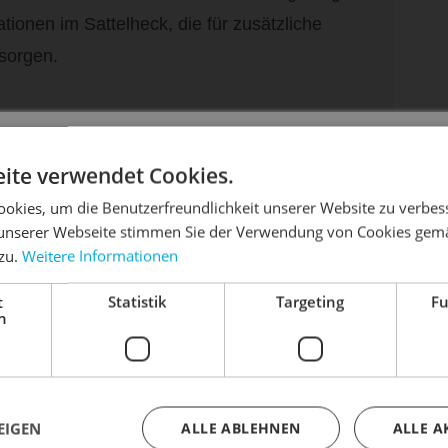
tionen im Sattelheck, die für zusätzliche
 sorgen.
DIE SONNE LACHT, DEIN RAD ERWACHT
ite verwendet Cookies.
okies, um die Benutzerfreundlichkeit unserer Website zu verbes
unserer Webseite stimmen Sie der Verwendung von Cookies gem
 zu.
Weitere Informationen
dein Bike frühlingsfit - gönn ihm den Service, den es ver
t
Statistik
Targeting
Fu
Dein Bike braucht Service, Wartung oder ein Update?
h
Buche dir jetzt deinen Termin.
EIGEN
ALLE ABLEHNEN
ALLE A