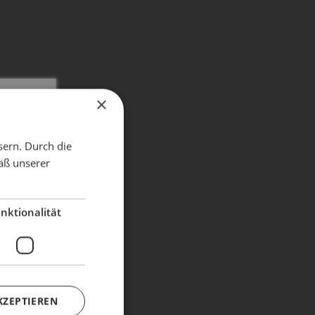
×
X
sern. Durch die
äß unserer
dient!
nktionalität
KZEPTIEREN