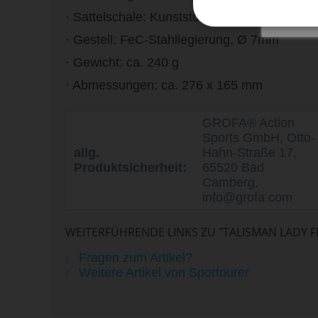
· Sattelschale: Kunststoff
· Gestell: FeC-Stahllegierung, Ø 7mm
· Gewicht: ca. 240 g
· Abmessungen: ca. 276 x 165 mm
GROFA® Action
Sports GmbH, Otto-
allg.
Hahn-Straße 17,
Produktsicherheit:
65520 Bad
Camberg,
info@grofa.com
WEITERFÜHRENDE LINKS ZU "TALISMAN LADY 
Fragen zum Artikel?
Weitere Artikel von Sportourer