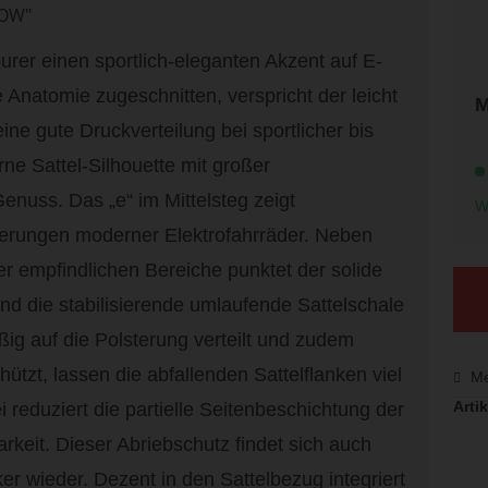
LOW"
rer einen sportlich-eleganten Akzent auf E-
 Anatomie zugeschnitten, verspricht der leicht
M
ine gute Druckverteilung bei sportlicher bis
rne Sattel-Silhouette mit großer
Genuss. Das „e“ im Mittelsteg zeigt
W
derungen moderner Elektrofahrräder. Neben
er empfindlichen Bereiche punktet der solide
end die stabilisierende umlaufende Sattelschale
ig auf die Polsterung verteilt und zudem
tzt, lassen die abfallenden Sattelflanken viel
Me
Artik
reduziert die partielle Seitenbeschichtung der
rkeit. Dieser Abriebschutz findet sich auch
er wieder. Dezent in den Sattelbezug integriert