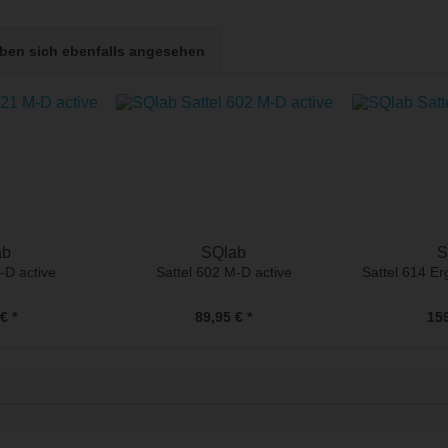
en sich ebenfalls angesehen
ab
SQlab
S
-D active
Sattel 602 M-D active
Sattel 614 Er
€ *
89,95 € *
159