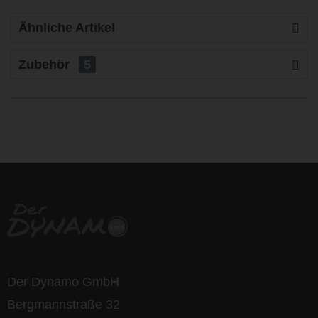
Ähnliche Artikel
Zubehör
5
life is too short - to ride shit
bikes
Der Dynamo GmbH
Bergmannstraße 32