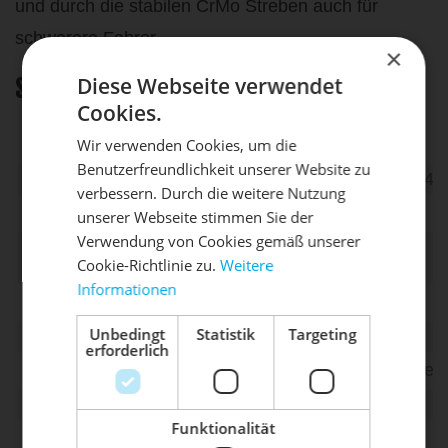
und durch die stabilen CrMo Streben auch für
schwerere Fahrer.
×
Diese Webseite verwendet
Spezifikation
Cookies.
Wir verwenden Cookies, um die
Einsatzbereich/Fahrradtyp
Trekking
Benutzerfreundlichkeit unserer Website zu
DIE SONNE LACHT, DEIN
Gewicht in g
ca. 470 / 475 / 480 / 48
X
verbessern. Durch die weitere Nutzung
active Technologie
Ja - Comfort
unserer Webseite stimmen Sie der
RAD ERWACHT
Verwendung von Cookies gemäß unserer
Breite in cm (effektiv
14 / 15 / 16 / 17
Cookie-Richtlinie zu.
Weitere
nutzbare Sitzfläche)
Informationen
Mach dein Bike frühlingsfit - gönn
Länge in mm
ca. 288
ihm den Service, den es verdient!
Unbedingt
Statistik
Targeting
Material Streben
CRMO (SOLID)
erforderlich
Dein Bike braucht Service, Wartung
Material Sattelschale
Glass Fibre Reinforce
oder ein Update?
Material Polster
Comfort Foam
Buche dir jetzt deinen Termin.
Funktionalität
Material Bezug
Microfibre