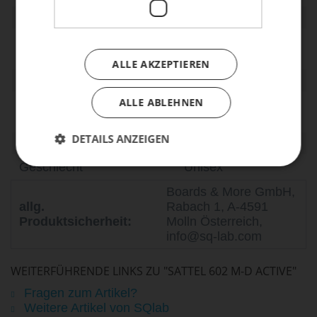
Härte in SQ-Shore
45
Entlastung im
80
Dammbereich in %
ALLE AKZEPTIEREN
maximale Belastung in kg
150
ALLE ABLEHNEN
maximales
18
Anzugsmoment in nm
DETAILS ANZEIGEN
E-Bike Ready
Ja
Geschlecht
Unisex
Boards & More GmbH,
allg.
Rabach 1, A-4591
Produktsicherheit:
Molln Österreich,
info@sq-lab.com
WEITERFÜHRENDE LINKS ZU "SATTEL 602 M-D ACTIVE"
Fragen zum Artikel?
Weitere Artikel von SQlab