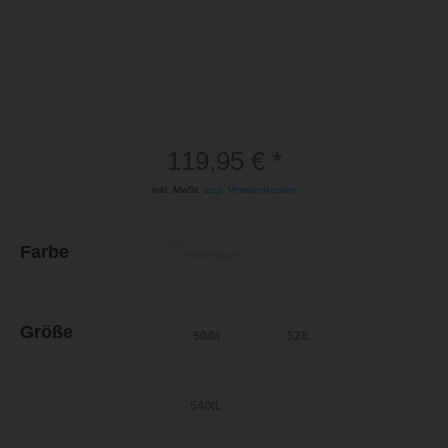
119,95 € *
inkl. MwSt.
zzgl. Versandkosten
Farbe
Größe
50/M
52/L
54/XL