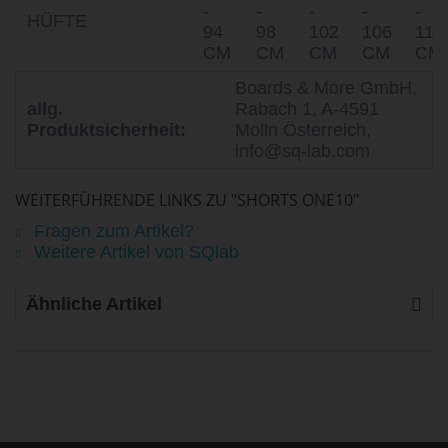
-
-
-
-
-
HÜFTE
94
98
102
106
110
CM
CM
CM
CM
CM
Boards & More GmbH,
allg.
Rabach 1, A-4591
Produktsicherheit:
Molln Österreich,
info@sq-lab.com
WEITERFÜHRENDE LINKS ZU "SHORTS ONE10"
Fragen zum Artikel?
Weitere Artikel von SQlab
Ähnliche Artikel
life is too short - to ride shit
bikes