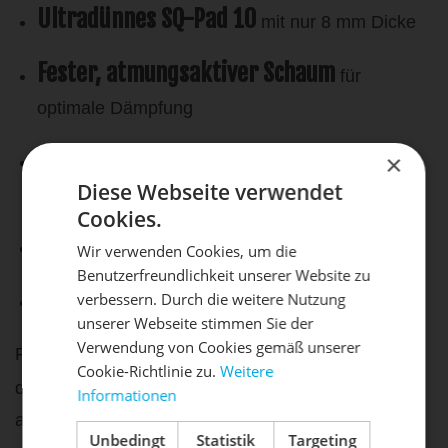
Ultradünnes SQ-Pad 10
mit nur 8 mm Dicke
Fester, atmungsaktiver Schaum
für
optimale Dämpfung
TPE-Gelschicht
×
reduziert Scherkräfte beim
Diese Webseite verwendet
Treten
Cookies.
Bequemer Schnitt
, ideal zum Unterziehen
Wir verwenden Cookies, um die
Benutzerfreundlichkeit unserer Website zu
DIE SONNE LACHT, DEIN
Perfekt für eine aufrechte Sitzposition
X
verbessern. Durch die weitere Nutzung
unserer Webseite stimmen Sie der
RAD ERWACHT
Verwendung von Cookies gemäß unserer
Für die optimale Passform ist
Cookie-Richtlinie zu.
Weitere
Hüftumfang
der
entscheidend – daher unbedingt
Informationen
Mach dein Bike frühlingsfit - gönn
an der breitesten Stelle messen.
ihm den Service, den es verdient!
Unbedingt
Statistik
Targeting