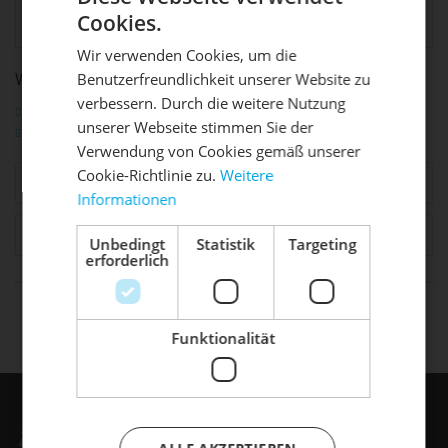
service@uvex-
Cookies.
group.com
Wir verwenden Cookies, um die
WEITERFÜHRENDE LINKS ZU "TRUE CC HELM"
Benutzerfreundlichkeit unserer Website zu
DIE SONNE LACHT, DEIN
X
verbessern. Durch die weitere Nutzung
Fragen zum Artikel?
unserer Webseite stimmen Sie der
RAD ERWACHT
Weitere Artikel von Uvex
Verwendung von Cookies gemäß unserer
Cookie-Richtlinie zu.
Weitere
Ähnliche Artikel
Informationen
Mach dein Bike frühlingsfit - gönn
ihm den Service, den es verdient!
Zubehör
4
Unbedingt
Statistik
Targeting
erforderlich
Dein Bike braucht Service, Wartung
oder ein Update?
life is too short - to ride shit
Buche dir jetzt deinen Termin.
bikes
Funktionalität