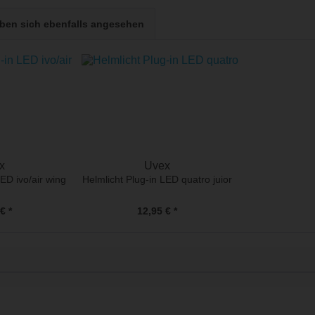
en sich ebenfalls angesehen
x
Uvex
LED ivo/air wing
Helmlicht Plug-in LED quatro juior
€ *
12,95 € *
ife is too short - to ride shit bik