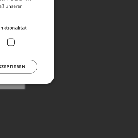
äß unserer
dient!
nktionalität
KZEPTIEREN