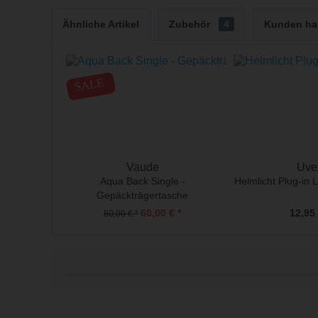
Ähnliche Artikel
Zubehör
4
Kunden hab
SALE
Vaude
Uve
Aqua Back Single -
Helmlicht Plug-in 
Gepäckträgertasche
60,00 € *
12,95 
80,00 € *
l