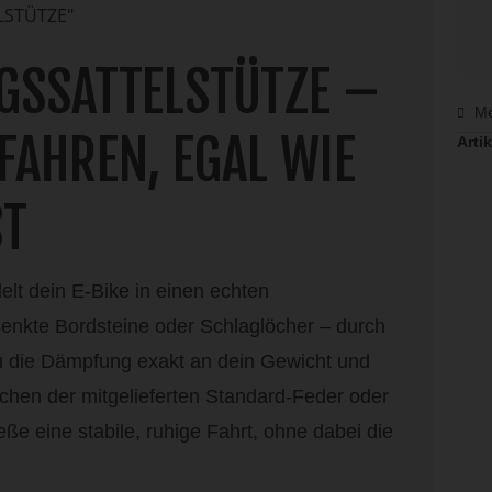
STÜTZE"
GSSATTELSTÜTZE –
Me
FAHREN, EGAL WIE
Artik
T
lt dein E‑Bike in einen echten
senkte Bordsteine oder Schlaglöcher – durch
du die Dämpfung exakt an dein Gewicht und
schen der mitgelieferten Standard‑Feder oder
ße eine stabile, ruhige Fahrt, ohne dabei die