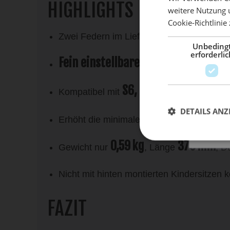
HIGHLIGHTS
weitere Nutzung 
Cookie-Richtlinie
Mach 
Standard
Zwei Federn im Lieferumfang:
Unbeding
erforderlic
Fein einstellbare Federspannung
für
S6, S6 Open, S5, A5, S3
Kompatibel mit
DETAILS ANZ
40 
Erhöht die minimale Sattelhöhe um
0,59 kg
370 mm
Gewicht nur
, Länge
, 
Nicht mit hinten montierten Kindersitzen 
FAZIT