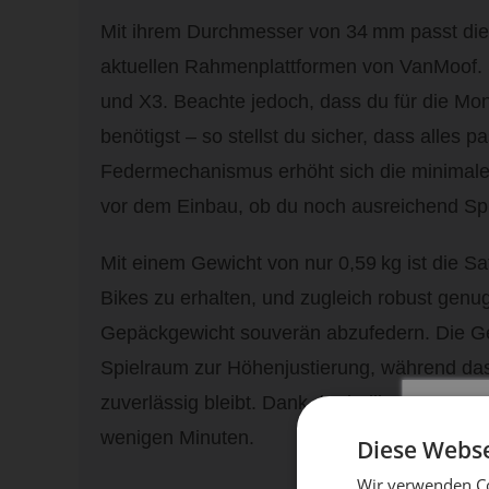
Mit ihrem Durchmesser von 34 mm passt die 
aktuellen Rahmenplattformen von VanMoof. S
und X3. Beachte jedoch, dass du für die Mon
benötigst – so stellst du sicher, dass alles p
Federmechanismus erhöht sich die minimale 
vor dem Einbau, ob du noch ausreichend Spie
Mit einem Gewicht von nur 0,59 kg ist die Sat
Bikes zu erhalten, und zugleich robust genu
Gepäckgewicht souverän abzufedern. Die Ge
Spielraum zur Höhenjustierung, während das 
zuverlässig bleibt. Dank der beiliegenden M
wenigen Minuten.
Diese Webse
Wir verwenden Co