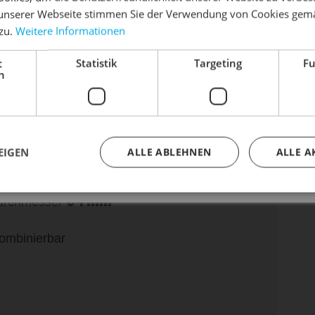
unserer Webseite stimmen Sie der Verwendung von Cookies gem
 zu.
Weitere Informationen
dein Bike frühlingsfit - gönn ihm den Service, den es ver
Leicht
und
t
Statistik
Targeting
Fu
Dein Bike braucht Service, Wartung oder ein Update?
h
Buche dir jetzt deinen Termin.
 individuellen Komfort
, X3
EIGEN
ALLE ABLEHNEN
ALLE A
mm
34 mm
Durchmesser
kombinierbar