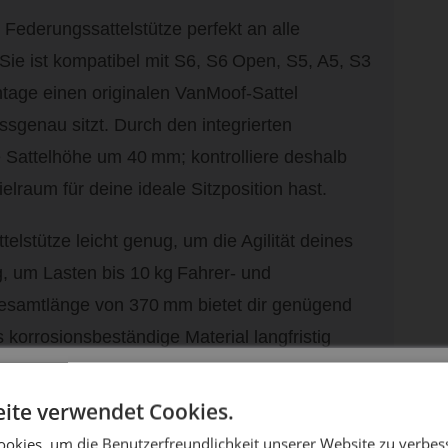
Federungssattelstütze perfekt an alle
ie ist kompatibel mit S6, S6 Open, S5, A5, S3
tage einen originalen VanMoof‑Sattel
assgenau sitzt. Durch den integrierten
Sattelhöhe um 40 mm; kontrolliere deshalb
lraum für deine ideale Sitzposition hast.
telstütze leicht genug, um die Agilität deines
g, um Lasten bis 10 kg Fahrer‑ und
samt­länge von 370 mm bietet dir genügend
korrosionsbeständige Material langfristig
ontageanleitung gelingt dir der Umbau in
DIE SONNE LACHT, DEIN RAD ERWACHT
ite verwendet Cookies.
okies, um die Benutzerfreundlichkeit unserer Website zu verbes