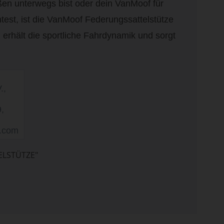
en unterwegs bist oder dein VanMoof für
est, ist die VanMoof Federungssattelstütze
, erhält die sportliche Fahrdynamik und sorgt
.,
,
f.com
ELSTÜTZE"