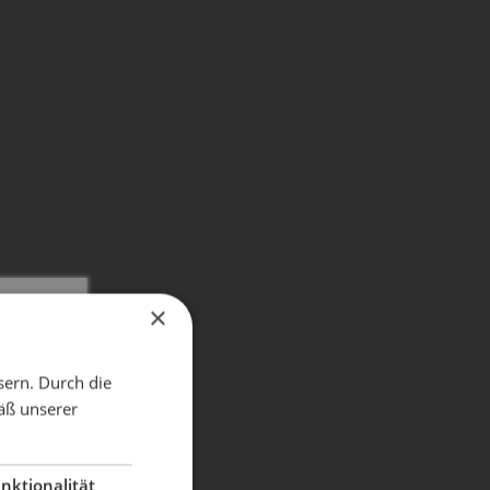
×
X
sern. Durch die
äß unserer
dient!
nktionalität