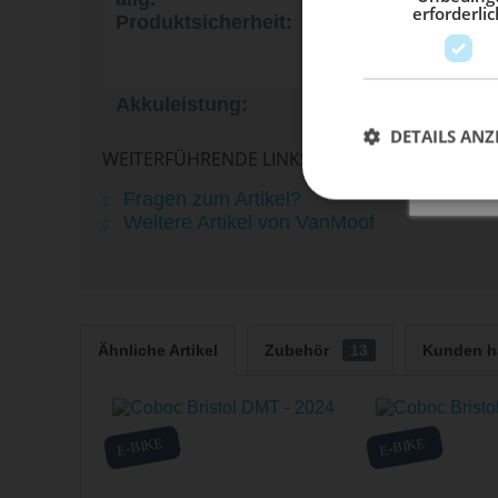
erforderlic
Produktsicherheit:
Looiersdwarsstraat 9
1017TZ Amsterdam,
https://help.vanmoo
Akkuleistung:
487 Wh
DETAILS ANZ
WEITERFÜHRENDE LINKS ZU "S6 - EU EDITION"
Fragen zum Artikel?
Weitere Artikel von VanMoof
Ähnliche Artikel
Zubehör
13
Kunden h
E-BIKE
E-BIKE