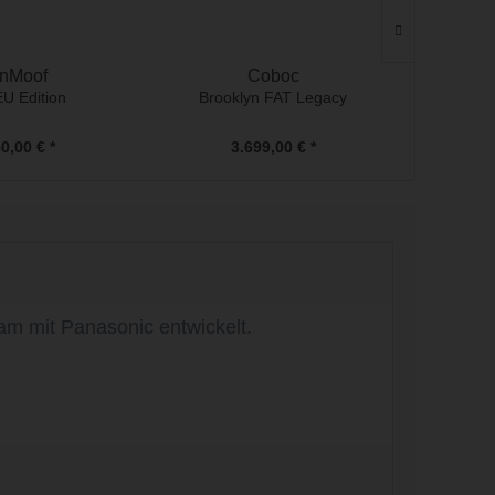
nMoof
Coboc
EU Edition
Brooklyn FAT Legacy
S6 O
0,00 € *
3.699,00 € *
am mit Panasonic entwickelt.