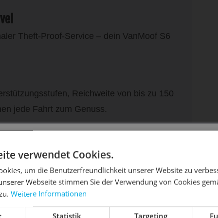
vel
aler Theft-Proof-Service – dein VanMoof S6
erstützungsstufen, Reichweite von bis zu 150
hen jede Fahrt zum Genuss.
DIE SONNE LACHT, DEIN RAD ERWACHT
ite verwendet Cookies.
okies, um die Benutzerfreundlichkeit unserer Website zu verbes
unserer Webseite stimmen Sie der Verwendung von Cookies gem
 zu.
Weitere Informationen
dein Bike frühlingsfit - gönn ihm den Service, den es ver
.,
t
Statistik
Targeting
Fu
Dein Bike braucht Service, Wartung oder ein Update?