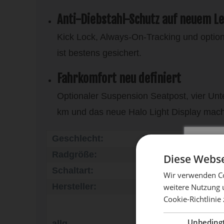
Anti-Diebstahl-Schutz auf neuem Le
Kick Lock, Always-On-Tracking und option
ist bestens gesichert.
Fahrkomfort neu definiert
Optionaler Suspension Seatpost, vier Unt
km und das neue Halo Light Display mac
Geschlecht:
Damen, Herren
Radgröße:
27,5 Zoll
Diese Webse
Schaltart:
Kettenschaltung
Wir verwenden Co
Hersteller:
Vanmoof
weitere Nutzung 
Cookie-Richtlinie
Mach 
VANMOOF
NETHERLANDS B.V
Unbeding
allg.
Nieuwe