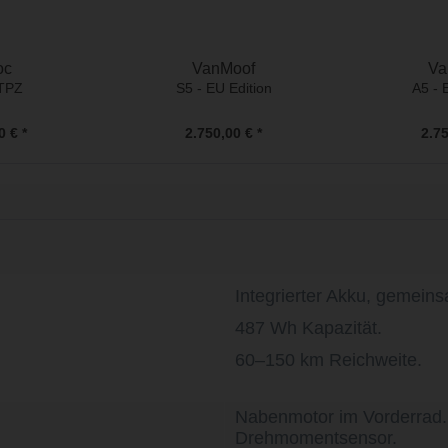
oc
VanMoof
Va
 TPZ
S5 - EU Edition
A5 - 
0 € *
2.750,00 € *
2.75
Integrierter Akku, gemeins
487 Wh Kapazität.
60–150 km Reichweite.
Nabenmotor im Vorderrad.
Drehmomentsensor.