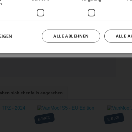
h
,
Buche dir jetzt deinen Termin.
f.com
EIGEN
ALLE ABLEHNEN
ALLE A
aben sich ebenfalls angesehen
E-BIKE
E-BIKE