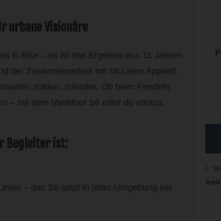
ür urbane Visionäre
F
eres E-Bike – es ist das Ergebnis aus 11 Jahren
und der Zusammenarbeit mit McLaren Applied.
arter, stärker, stilvoller. Ob beim Pendeln
en – mit dem VanMoof S6 rollst du voraus,
Begleiter ist:
Me
Artik
Linien – das S6 setzt in jeder Umgebung ein