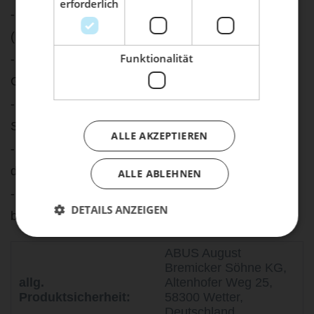
erforderlich
- Inkl. CR2 Batterie (Alarmbox) / CR2032 Batterie
Dein Bike braucht Service, Wartung
oder ein Update?
(Fernbedienung)
Buche dir jetzt deinen Termin.
Funktionalität
- Befestigungsmöglichkeit an fast allen runden
Geometrien
- Sehr leicht und somit ideal für den Einsatz im
Sport- und Outdoorbereich
ALLE AKZEPTIEREN
- Diverse Anschlussmöglichkeiten wie Kabelbinder,
doppelseitiges Klebeband, Velcro, etc.
ALLE ABLEHNEN
- Eine Fernbedienung kann mehrere Alarmboxen
DETAILS ANZEIGEN
bedienen
ABUS August
Bremicker Söhne KG,
allg.
Altenhofer Weg 25,
Produktsicherheit:
58300 Wetter,
Deutschland,