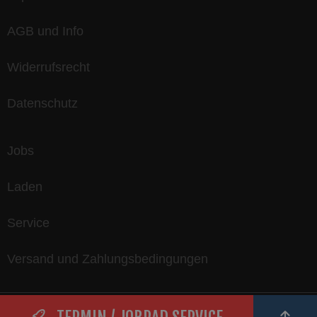
AGB und Info
Widerrufsrecht
Datenschutz
Jobs
Laden
Service
Versand und Zahlungsbedingungen
* Alle Preise inkl. gesetzl. Mehrwertsteuer zzgl.
Versandkosten