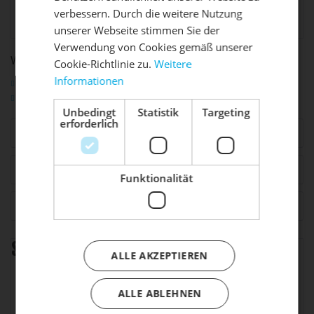
DIE SONNE LACHT, DEIN
Produktsicherheit:
58, 69115 Heidelberg,
X
verbessern. Durch die weitere Nutzung
contact@coboc.biz
unserer Webseite stimmen Sie der
RAD ERWACHT
Verwendung von Cookies gemäß unserer
WEITERFÜHRENDE LINKS ZU "BRISTOL DMT"
Cookie-Richtlinie zu.
Weitere
Informationen
Fragen zum Artikel?
Mach dein Bike frühlingsfit - gönn
Weitere Artikel von Coboc
ihm den Service, den es verdient!
Unbedingt
Statistik
Targeting
erforderlich
Ähnliche Artikel
Dein Bike braucht Service, Wartung
oder ein Update?
Buche dir jetzt deinen Termin.
Zubehör
8
Funktionalität
Kunden haben sich ebenfalls angesehen
Spezifikation
ALLE AKZEPTIEREN
Coboc Electric Drive,
ALLE ABLEHNEN
Antriebssystem
CBC01