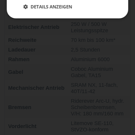
Akkuspannung
36 V
DETAILS ANZEIGEN
Akkukapazität
360 Wh
250 W / 500 W
Elektrischer Antrieb
Leistungsspitze
Reichweite
70 km bis 100 km*
Ladedauer
2,5 Stunden
Rahmen
Aluminium 6000
Coboc Aluminium
Gabel
Gabel, TA15
SRAM NX, 11-fach,
Mechanischer Antrieb
40T/11-42
Riderever Arc-U, hydr.
Bremsen
Scheibenbremsen,
V/H: 180 mm/160 mm
Litemove SE-110,
Vorderlicht
StVZO-konform