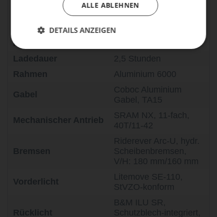
Akkukapazität
360 Wh
ALLE ABLEHNEN
250 W / 500 W
Elektrischer Antrieb
Leistungsspitze
DETAILS ANZEIGEN
Reichweite
70 km bis 100 km*
Ladedauer
2,5 Stunden
Rahmen
Aluminium 6000
Coboc Aluminium
Gabel
Gabel, TA15
SRAM NX, 11-fach,
Mechanischer Antrieb
40T/11-42
Riderever Arc-U, hydr.
Bremsen
Scheibenbremsen,
V/H: 180 mm/160 mm
Litemove SE-110,
Vorderlicht
StVZO-konform
B&M ILU SR,
Rücklicht
Schutzblech-integriert,