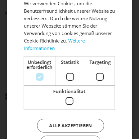
Wir verwenden Cookies, um die
Benutzerfreundlichkeit unserer Website zu
WEITERFÜHRENDE LINKS ZU "BRISTOL TPZ"
DIE SONNE LACHT, DEIN
X
verbessern. Durch die weitere Nutzung
Fragen zum Artikel?
unserer Webseite stimmen Sie der
RAD ERWACHT
Weitere Artikel von Coboc
Verwendung von Cookies gemäß unserer
Cookie-Richtlinie zu.
Weitere
Ähnliche Artikel
Informationen
Mach dein Bike frühlingsfit - gönn
ihm den Service, den es verdient!
Zubehör
8
Unbedingt
Statistik
Targeting
erforderlich
Dein Bike braucht Service, Wartung
Kunden haben sich ebenfalls angesehen
oder ein Update?
Buche dir jetzt deinen Termin.
Funktionalität
Spezifikation
Coboc Electric Drive,
Antriebssystem
CBC01
ALLE AKZEPTIEREN
Akkuspannung
36 V