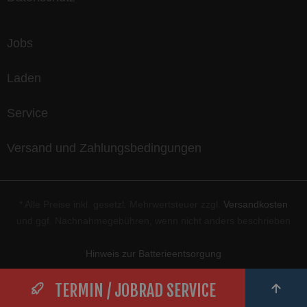
Jobs
Laden
Service
Versand und Zahlungsbedingungen
* Alle Preise inkl. gesetzl. Mehrwertsteuer zzgl.
Versandkosten
und ggf. Nachnahmegebühren, wenn nicht anders beschrieben
Hinweis zur Batterieentsorgung
TERMIN / JOBRAD SERVICE