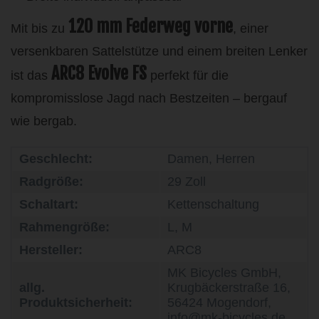
120 mm Federweg vorne
Mit bis zu
, einer
versenkbaren Sattelstütze und einem breiten Lenker
ARC8 Evolve FS
ist das
perfekt für die
kompromisslose Jagd nach Bestzeiten – bergauf
wie bergab.
Geschlecht:
Damen, Herren
Radgröße:
29 Zoll
Schaltart:
Kettenschaltung
Rahmengröße:
L, M
Hersteller:
ARC8
MK Bicycles GmbH,
allg.
Krugbäckerstraße 16,
Produktsicherheit:
56424 Mogendorf,
info@mk-bicycles.de