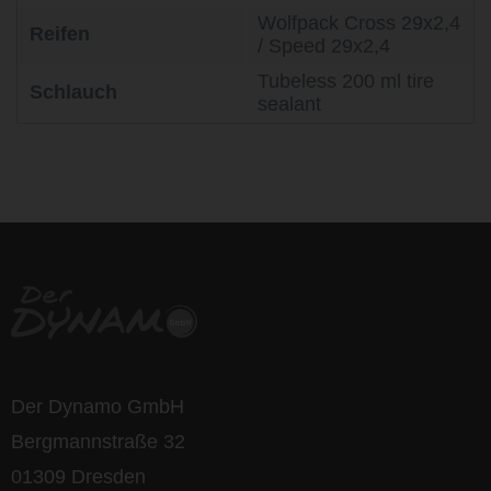
Wolfpack Cross 29x2,4
Reifen
/ Speed 29x2,4
Tubeless 200 ml tire
Schlauch
sealant
life is too short - to ride shit
bikes
Der Dynamo GmbH
Bergmannstraße 32
01309 Dresden