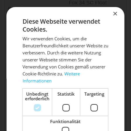
Fox 34 SC Float
Gabel
Performance 120mm
×
GRIP
Diese Webseite verwendet
Fox Float DPS
Dämpfer
Cookies.
Performance
Wir verwenden Cookies, um die
Satttelstütze
BikeYoke Divine SL
Benutzerfreundlichkeit unserer Website zu
DIE SONNE LACHT, DEIN
Steuersatz
Acros AIF-531
X
verbessern. Durch die weitere Nutzung
Steckachse
M12xP1.0; 148mm
unserer Webseite stimmen Sie der
RAD ERWACHT
Verwendung von Cookies gemäß unserer
Faserwerk Baslerstab
Vorbau
Cookie-Richtlinie zu.
Weitere
35mm / 50mm
Informationen
Mach dein Bike frühlingsfit - gönn
Faserwerk Baslerstab,
Lenker
800 mm, carbon
ihm den Service, den es verdient!
Unbedingt
Statistik
Targeting
erforderlich
Griffe
Ergon GXR
Dein Bike braucht Service, Wartung
Sattel
Repente Quasar
oder ein Update?
Buche dir jetzt deinen Termin.
Shimano XT 8100 /
Bremse
Funktionalität
8110 2-Piston