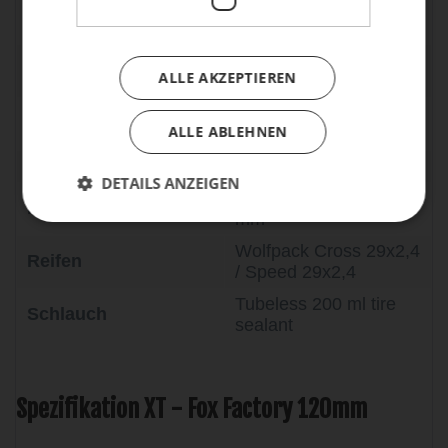
Shimano RT-MT800M
Bremsscheibe
180mm / 180
Shimano XT 8120 32t
Kurbel
ALLE AKZEPTIEREN
55mm 175mm
Shimano XT CS-
Kassette
ALLE ABLEHNEN
M8100 / 10-51T
Akku
-
DETAILS ANZEIGEN
DT Swiss XM1700 30
Rad
mm
Wolfpack Cross 29x2,4
Reifen
/ Speed 29x2,4
Tubeless 200 ml tire
Schlauch
sealant
Spezifikation XT - Fox Factory 120mm