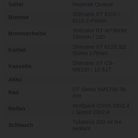
Sattel
Repente Quasar
Shimano XT 8100 /
Bremse
8110 2-Piston
Shimano RT-MT800M
Bremsscheibe
180mm / 180
Shimano XT 8120 32t
Kurbel
55mm 175mm
Shimano XT CS-
Kassette
M8100 / 10-51T
Akku
-
DT Swiss XM1700 30
Rad
mm
Wolfpack Cross 29x2,4
Reifen
/ Speed 29x2,4
Tubeless 200 ml tire
Schlauch
sealant