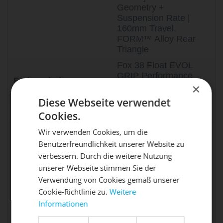
Geometry +
Suspension Rate |
160mm Travel.
FORM™ Alloy Rear
Triangle
Fox 38 Float EVOL
GRIP Performance
Federgabel
×
Series 170mm | 44mm
Offset
Diese Webseite verwendet
Federung (V)
170
Cookies.
Fox Float X
Wir verwenden Cookies, um die
Performance | Sealed
Benutzerfreundlichkeit unserer Website zu
DIE SONNE LACHT, DEIN
Bearing Eyelet |
X
verbessern. Durch die weitere Nutzung
Dämpfer
25x8mm F Hardware |
unserer Webseite stimmen Sie der
RAD ERWACHT
All Sizes =
Verwendung von Cookies gemäß unserer
230x62.5mm | Size-
Specific tune in FAQ
Cookie-Richtlinie zu.
Weitere
Informationen
Federung (H)
160
Mach dein Bike frühlingsfit - gönn
ihm den Service, den es verdient!