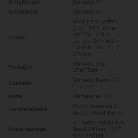
Schalthebel
Shimano XT
Schaltwerk
Shimano XT
Race Face Aeffect
Cinch 34T | 24mm
Spindle | Crank
Kurbel
Length: SM - MD =
165mm | LG - XL =
170mm
Shimano SM-
Tretlager
BBMT500
Shimano Deore 10-
Cassette
51T 12spd
Kette
Shimano M6100
Rocky Mountain SL
Vorderradnabe
Sealed Boost 15mm
DT Swiss Hybrid 370
Hinterradnabe
Boost 148mm | 18T
Star-Ratchet