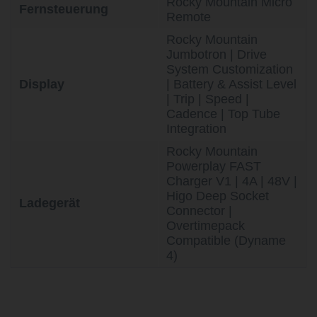
Rocky Mountain Micro
Fernsteuerung
Remote
Rocky Mountain
Jumbotron | Drive
System Customization
Display
| Battery & Assist Level
| Trip | Speed |
Cadence | Top Tube
Integration
Rocky Mountain
Powerplay FAST
Charger V1 | 4A | 48V |
Higo Deep Socket
Ladegerät
Connector |
Overtimepack
Compatible (Dyname
4)
life is too short - to ride shit
bikes