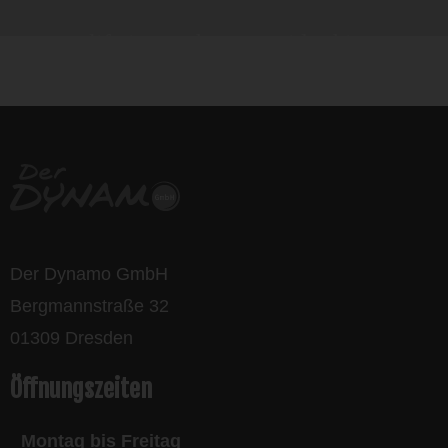
life is too short - to ride shit
bikes
Der Dynamo GmbH
Bergmannstraße 32
01309 Dresden
Öffnungszeiten
Montag bis Freitag