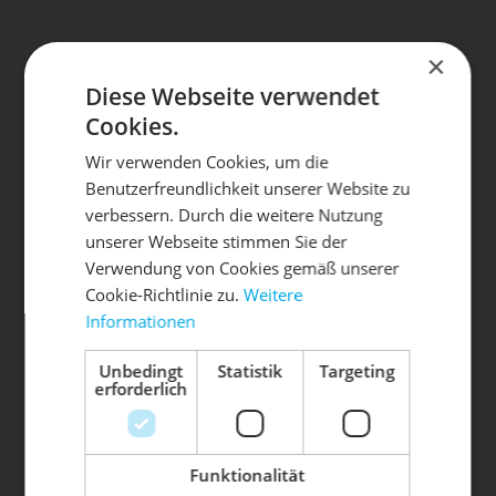
×
Diese Webseite verwendet
Cookies.
Wir verwenden Cookies, um die
Benutzerfreundlichkeit unserer Website zu
DIE SONNE LACHT, DEIN
ROCKY MOUNTAIN
4.600,00 € *
X
verbessern. Durch die weitere Nutzung
ALTITUDE C FRAMESET 2024
unserer Webseite stimmen Sie der
RAD ERWACHT
Verwendung von Cookies gemäß unserer
Cookie-Richtlinie zu.
Weitere
Informationen
Mach dein Bike frühlingsfit - gönn
ihm den Service, den es verdient!
Unbedingt
Statistik
Targeting
erforderlich
Dein Bike braucht Service, Wartung
oder ein Update?
Buche dir jetzt deinen Termin.
Funktionalität