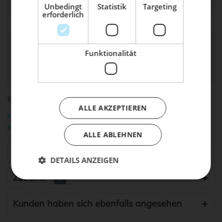
Rahmengröße:
L, M, S, XL
Unbedingt
Statistik
Targeting
erforderlich
Dein Bike braucht Service, Wartung
Hersteller:
ARC8
oder ein Update?
MK Bicycles GmbH,
Buche dir jetzt deinen Termin.
allg.
Krugbäckerstraße 16,
Funktionalität
Produktsicherheit:
56424 Mogendorf,
info@mk-bicycles.de
WEITERFÜHRENDE LINKS ZU "EERO FRAMESET"
ALLE AKZEPTIEREN
Fragen zum Artikel?
Weitere Artikel von ARC8
ALLE ABLEHNEN
Ähnliche Artikel
DETAILS ANZEIGEN
Zubehör
7
Kunden haben sich ebenfalls angesehen