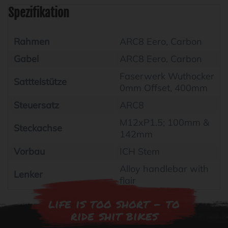
Spezifikation
Rahmen
ARC8 Eero, Carbon
Gabel
ARC8 Eero, Carbon
Faserwerk Wuthocker
Satttelstütze
0mm Offset, 400mm
Steuersatz
ARC8
M12xP1.5; 100mm &
Steckachse
142mm
Vorbau
ICH Stem
Alloy handlebar with
Lenker
flair
life is too short - to
ride shit bikes