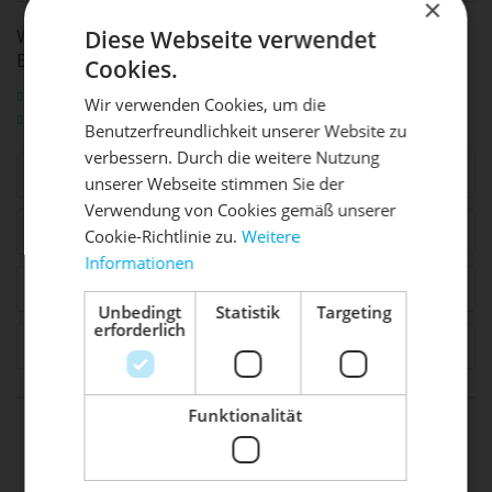
×
WEITERFÜHRENDE LINKS ZU "ERSATZ
Diese Webseite verwendet
BEFESTIGUNGSGUMMI"
Cookies.
Fragen zum Artikel?
Wir verwenden Cookies, um die
Weitere Artikel von Lezyne
Benutzerfreundlichkeit unserer Website zu
DIE SONNE LACHT, DEIN
X
verbessern. Durch die weitere Nutzung
Ähnliche Artikel
unserer Webseite stimmen Sie der
RAD ERWACHT
Verwendung von Cookies gemäß unserer
Zubehör
1
Cookie-Richtlinie zu.
Weitere
Informationen
Mach dein Bike frühlingsfit - gönn
Kunden kauften auch
ihm den Service, den es verdient!
Unbedingt
Statistik
Targeting
erforderlich
Kunden haben sich ebenfalls angesehen
Dein Bike braucht Service, Wartung
oder ein Update?
Buche dir jetzt deinen Termin.
Funktionalität
life is too short - to ride shit
bikes