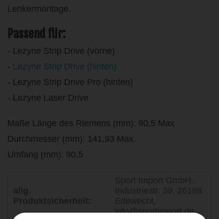
Lenkermontage.
Passend für:
- Lezyne Strip Drive (vorne)
-
Lezyne Strip Drive (hinten)
- Lezyne Strip Drive Pro (hinten)
- Lezyne Laser Drive
Maße Länge des Riemens (mm): 90,5 Max
Durchmesser (mm): 141,93 Max.
Umfang (mm): 90,5
Sport Import GmbH,
allg.
Industriestr. 39, 26188
Produktsicherheit:
Edewecht,
info@sportimport.de