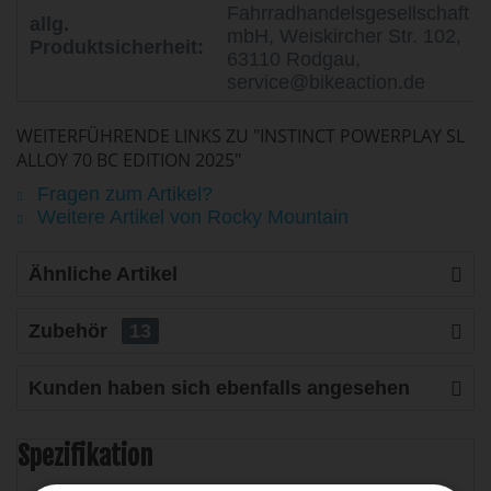
Fahrradhandelsgesellschaft
allg.
mbH, Weiskircher Str. 102,
Produktsicherheit:
63110 Rodgau,
service@bikeaction.de
WEITERFÜHRENDE LINKS ZU "INSTINCT POWERPLAY SL
ALLOY 70 BC EDITION 2025"
Fragen zum Artikel?
Weitere Artikel von Rocky Mountain
Ähnliche Artikel
Zubehör
13
Kunden haben sich ebenfalls angesehen
Spezifikation