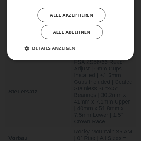
230x60mm | XS: Rock
Shox Deluxe Ultimate |
ALLE AKZEPTIEREN
Dämpfer
210x55mm | Sealed
Bearing Eyelet |
25x8mm F Hardware |
ALLE ABLEHNEN
Size-Specific tune in
FAQ
DETAILS ANZEIGEN
Federung (H)
150
FSA ZS56/66 Reach
Adjust | 0mm Cups
Installed | +/- 5mm
Cups Included | Sealed
Stainless 36°x45°
Steuersatz
Bearings | 30.2mm x
41mm x 7.1mm Upper
| 40mm x 51.8mm x
7.5mm Lower | 1.5"
Crown Race
Rocky Mountain 35 AM
Vorbau
| 0° Rise | All Sizes =