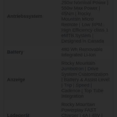
250w Nominal Power |
550w Max Power |
65Nm | Rocky
Antriebssystem
Mountain Micro
Remote | Low RPM -
High Efficiency class 1
eMTB System |
Designed in Canada
480 Wh Removable
Battery
Integrated Li-Ion
Rocky Mountain
Jumbotron | Drive
System Customization
Anzeige
| Battery & Assist Level
| Trip | Speed |
Cadence | Top Tube
Integration
Rocky Mountain
Powerplay FAST
Ladegerät
Charger | 4A | 48V |