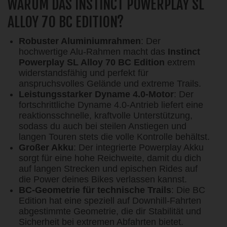
WARUM DAS INSTINCT POWERPLAY SL
ALLOY 70 BC EDITION?
Robuster Aluminiumrahmen
: Der
hochwertige Alu-Rahmen macht das
Instinct
Powerplay SL Alloy 70 BC Edition
extrem
widerstandsfähig und perfekt für
anspruchsvolles Gelände und extreme Trails.
Leistungsstarker Dyname 4.0-Motor
: Der
fortschrittliche Dyname 4.0-Antrieb liefert eine
reaktionsschnelle, kraftvolle Unterstützung,
sodass du auch bei steilen Anstiegen und
langen Touren stets die volle Kontrolle behältst.
Großer Akku
: Der integrierte Powerplay Akku
sorgt für eine hohe Reichweite, damit du dich
auf langen Strecken und epischen Rides auf
die Power deines Bikes verlassen kannst.
BC-Geometrie für technische Trails
: Die BC
Edition hat eine speziell auf Downhill-Fahrten
abgestimmte Geometrie, die dir Stabilität und
Sicherheit bei extremen Abfahrten bietet.