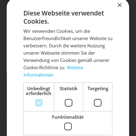
×
FORM™ Alloy |
Diese Webseite verwendet
Integrated Display |
Mid-High Pivot
Cookies.
Smoothlink
Wir verwenden Cookies, um die
Suspension System |
Rahmen
Benutzerfreundlichkeit unserer Website zu
Press Fit BB | RIDE-
DIE SONNE LACHT, DEIN
X
4™ Adjustable
verbessern. Durch die weitere Nutzung
Geometry | 150mm
unserer Webseite stimmen Sie der
RAD ERWACHT
Travel | FORM™ Alloy
Verwendung von Cookies gemäß unserer
Rear Triangle
Cookie-Richtlinie zu.
Weitere
RockShox Lyrik
Informationen
Mach dein Bike frühlingsfit - gönn
Select+ 160mm |
ihm den Service, den es verdient!
Charger 3.1 RC2
Unbedingt
Statistik
Targeting
Federgabel
erforderlich
Damper | 27.5 = 37mm
Dein Bike braucht Service, Wartung
Offset | 29 = 42mm
oder ein Update?
Offset
Buche dir jetzt deinen Termin.
Federung (V)
160
Funktionalität
SM-XL: Rock Shox
Super Deluxe Select+ |