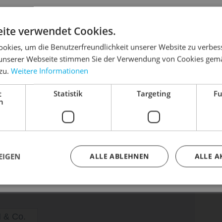
e Platz. Ein separates, mit Reißverschluss
tops bis 15,6“ auf. Ein über die gesamte
DIE SONNE LACHT, DEIN RAD ERWACHT
ite verwendet Cookies.
ietet einen Netzorganizer für Handy, Schlüssel
okies, um die Benutzerfreundlichkeit unserer Website zu verbes
h zusätzlich eine flache Netztasche für das
unserer Webseite stimmen Sie der Verwendung von Cookies gem
sser Kleidung. Zwei seitliche
 zu.
Weitere Informationen
dein Bike frühlingsfit - gönn ihm den Service, den es ver
 im Lieferumfang enthaltene Regenhülle
t
Statistik
Targeting
Fu
Dein Bike braucht Service, Wartung oder ein Update?
ptmaterial des Cycle 28 Luminum besteht aus
h
Buche dir jetzt deinen Termin.
erial sogar zu 100 %.
EIGEN
ALLE ABLEHNEN
ALLE A
 & Co.