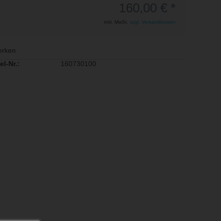
160,00 € *
inkl. MwSt.
zzgl. Versandkosten
rken
el-Nr.:
160730100