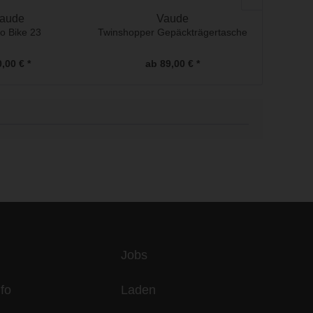
aude
Vaude
o Bike 23
Twinshopper Gepäckträgertasche
Ka
Gepä
,00 € *
ab 89,00 € *
a
es
Jobs
fo
Laden