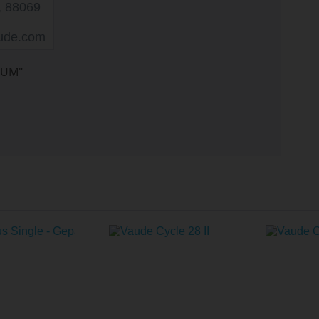
, 88069
aude.com
NUM"