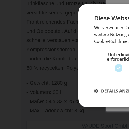
Trinkflasche und Brotzeit auch Wechselwäsch
verschlossenes, gepolstertes Fach nimmt Lap
Diese Webse
Front reichendes Fach öffnet diagonal und b
Wir verwenden Co
und Geldbeutel. Auf diesem Fach befindet sic
weitere Nutzung 
schnelle Verstauen von Zeitschriften oder na
Cookie-Richtlinie
Mach 
Kompressionsriemen, ein Helmhalter und die
Unbeding
runden die Komfortausstattung ab. Das Hau
erforderlic
50 % recyceltem Polyester, das Kontrastmat
- Gewicht: 1280 g
DETAILS ANZ
- Volumen: 28 l
- Maße: 54 x 32 x 25 cm
- Max. Ladegewicht: 8 kg
VAUDE Sport GmbH