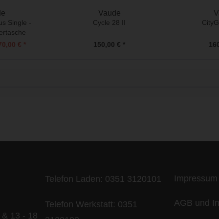
de
Vaude
V
s Single -
Cycle 28 II
CityG
ertasche
70,00 € *
150,00 € *
160
ife is too short - to ride shit bik
Impressum
Telefon Laden:
0351 3120101
AGB und In
Telefon Werkstatt:
0351
 & 13 - 18