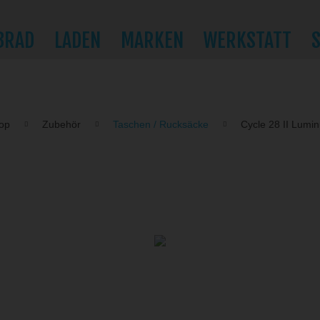
BRAD
LADEN
MARKEN
WERKSTATT
op
Zubehör
Taschen / Rucksäcke
Cycle 28 II Lumi