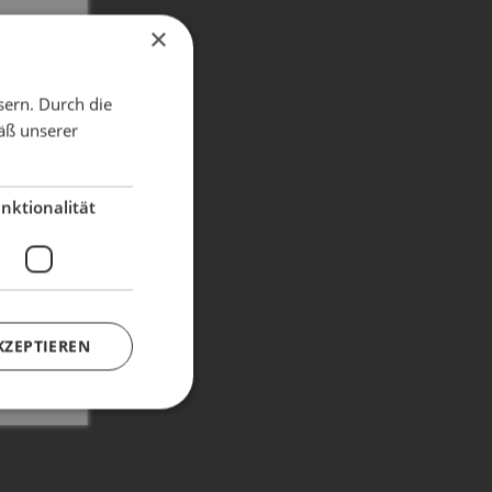
×
X
sern. Durch die
äß unserer
dient!
nktionalität
KZEPTIEREN