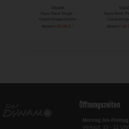
Vaude
Vau
Aqua Back Single -
Aqua Back Plu
Gepäckträgertasche
Gepäckträg
60,00 € *
ab 
80,00 € *
90,00 € *
l
Öffnungszeiten
Montag bis Freitag
Verkauf: 10 - 12 Uhr