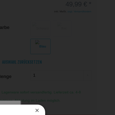
49,99 € *
inkl. MwSt.
zzgl. Versandkosten
arbe
AUSWAHL ZURÜCKSETZEN
enge
Lagerware sofort versandfertig. Lieferzeit ca. 4-8
erktage. Abholung im Laden möglich.
×