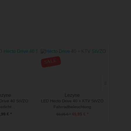
SALE
ezyne
Lezyne
Drive 40 StVZO
LED Hecto Drive 40 + KTV StVZO
LED Hecto
erlicht...
Fahrradbeleuchtung
Bi
,99 € *
49,95 € *
59,95 € *