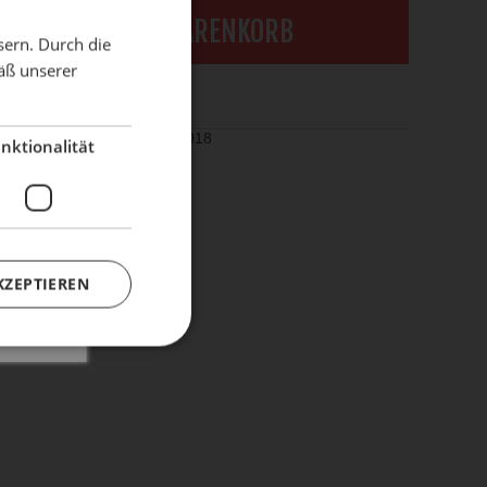
X
IN DEN WARENKORB
sern. Durch die
äß unserer
dient!
rken
el-Nr.:
452000018
nktionalität
KZEPTIEREN