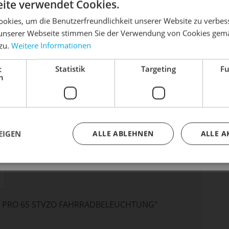
DIE SONNE LACHT, DEIN RAD ERWACHT
ite verwendet Cookies.
okies, um die Benutzerfreundlichkeit unserer Website zu verbes
unserer Webseite stimmen Sie der Verwendung von Cookies gem
 zu.
Weitere Informationen
dein Bike frühlingsfit - gönn ihm den Service, den es ver
Me
Artik
t
Statistik
Targeting
Fu
Dein Bike braucht Service, Wartung oder ein Update?
h
Buche dir jetzt deinen Termin.
ar
EIGEN
ALLE ABLEHNEN
ALLE A
E PRO 65 STVZO FAHRRADBELEUCHTUNG"