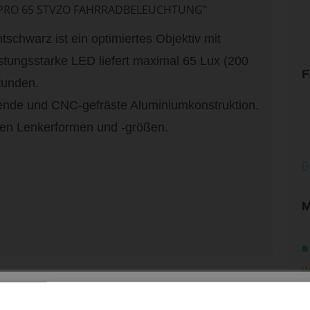
PRO 65 STVZO FAHRRADBELEUCHTUNG"
chwarz ist ein optimiertes Objektiv mit
istungsstarke LED liefert maximal 65 Lux (200
F
tunden.
tende und CNC-gefräste Aluminiumkonstruktion.
isten Lenkerformen und -größen.
M
W