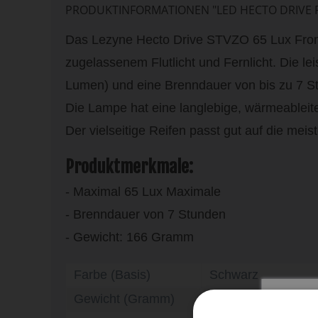
PRODUKTINFORMATIONEN "LED HECTO DRIVE 
Das Lezyne Hecto Drive STVZO 65 Lux Fronts
zugelassenem Flutlicht und Fernlicht. Die le
Lumen) und eine Brenndauer von bis zu 7 S
Die Lampe hat eine langlebige, wärmeablei
Der vielseitige Reifen passt gut auf die me
Produktmerkmale:
- Maximal 65 Lux Maximale
- Brenndauer von 7 Stunden
- Gewicht: 166 Gramm
Farbe (Basis)
Schwarz
Gewicht (Gramm)
166 g