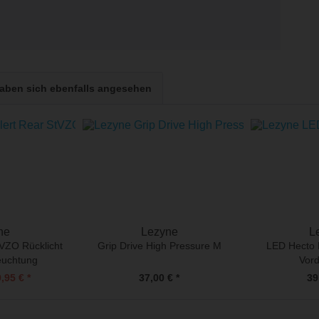
aben sich ebenfalls angesehen
ne
Lezyne
L
tVZO Rücklicht
Grip Drive High Pressure M
LED Hecto 
euchtung
Vord
,95 € *
37,00 € *
39