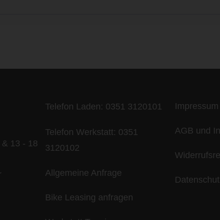
ife is too short - to ride shit bik
Impressum
Telefon Laden:
0351 3120101
AGB und In
Telefon Werkstatt:
0351
 & 13 - 18
3120102
Widerrufsr
Allgemeine Anfrage
r
Datenschut
Bike Leasing anfragen