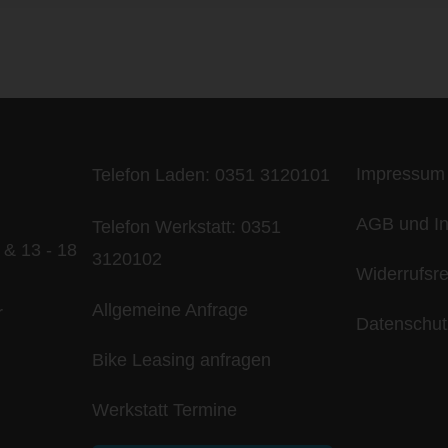
ife is too short - to ride shit bik
Impressum
Telefon Laden:
0351 3120101
AGB und In
Telefon Werkstatt:
0351
 & 13 - 18
3120102
Widerrufsr
Allgemeine Anfrage
r
Datenschut
Bike Leasing anfragen
Werkstatt Termine