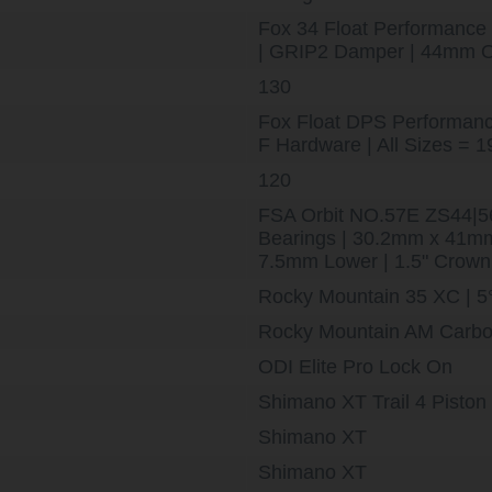
Fox 34 Float Performance
| GRIP2 Damper | 44mm O
130
Fox Float DPS Performance
F Hardware | All Sizes = 
120
FSA Orbit NO.57E ZS44|56
Bearings | 30.2mm x 41m
7.5mm Lower | 1.5" Crow
Rocky Mountain 35 XC | 5°
Rocky Mountain AM Carb
ODI Elite Pro Lock On
Shimano XT Trail 4 Piston
Shimano XT
Shimano XT