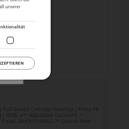
äß unserer
dient!
nktionalität
KZEPTIEREN
l Sealed Cartridge Bearings | Press Fit
ng | RIDE-4™ Adjustable Geometry +
m Travel. SMOOTHWALL™ Carbon Rear