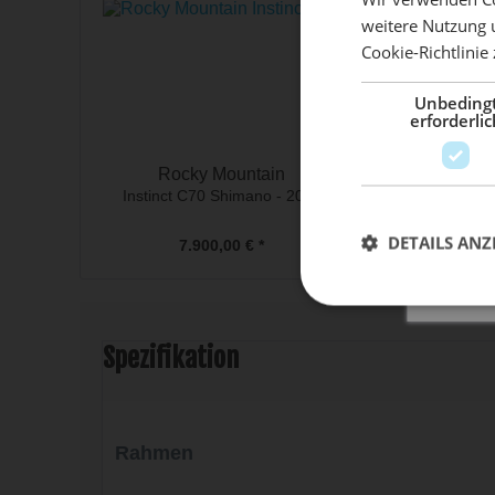
weitere Nutzung 
Cookie-Richtlinie
Mach 
Unbeding
erforderlic
Rocky Mountain
Rocky Mo
Instinct C70 Shimano - 2024
Element C Fra
DETAILS ANZ
7.900,00 € *
4.100,0
Spezifikation
Rahmen