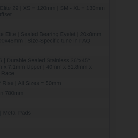
 Elite 29 | XS = 120mm | SM - XL = 130mm
ffset
 Elite | Sealed Bearing Eyelet | 20x8mm
190x45mm | Size-Specific tune in FAQ
 | Durable Sealed Stainless 36°x45°
m x 7.1mm Upper | 40mm x 51.8mm x
n Race
 Rise | All Sizes = 50mm
on 780mm
 | Metal Pads