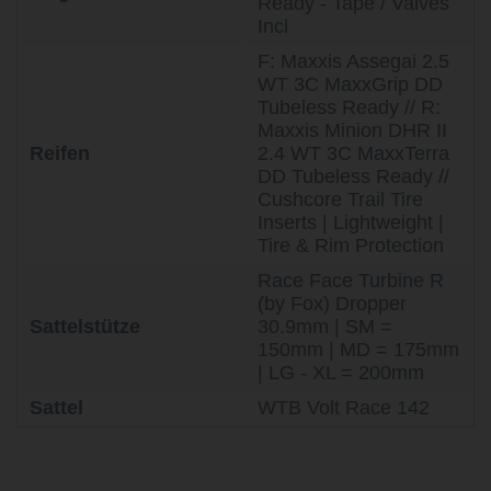
Ready - Tape / Valves
Incl
F: Maxxis Assegai 2.5
WT 3C MaxxGrip DD
Tubeless Ready // R:
Maxxis Minion DHR II
Reifen
2.4 WT 3C MaxxTerra
DD Tubeless Ready //
Cushcore Trail Tire
Inserts | Lightweight |
Tire & Rim Protection
Race Face Turbine R
(by Fox) Dropper
Sattelstütze
30.9mm | SM =
150mm | MD = 175mm
| LG - XL = 200mm
Sattel
WTB Volt Race 142
life is too short - to ride shit
bikes