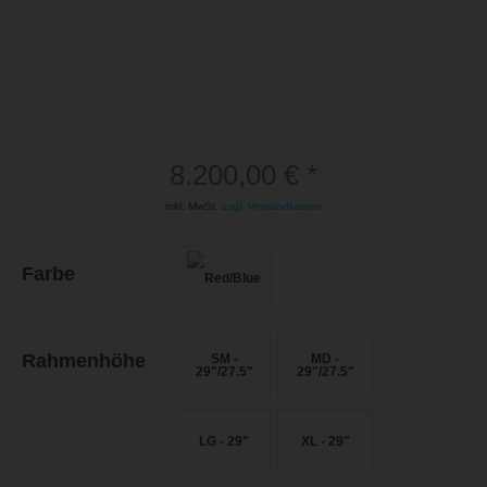
8.200,00 € *
inkl. MwSt.
zzgl. Versandkosten
Farbe
Rahmenhöhe
SM -
MD -
29"/27.5"
29"/27.5"
LG - 29"
XL - 29"