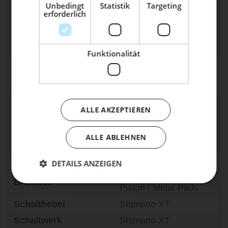
Steuersatz
30.2mm x 41mm x
Unbedingt
Statistik
Targeting
erforderlich
7.1mm Upper | 40mm
Dein Bike braucht Service, Wartung
x 51.8mm x 7.5mm
oder ein Update?
Lower | 1.5" Crown
Buche dir jetzt deinen Termin.
Race
Funktionalität
Rocky Mountain 35 AM
Vorbau
| 5° Rise | All Sizes =
40mm
Race Face Turbine |
ALLE AKZEPTIEREN
780mm Width | 35mm
Lenker
Rise | 8° Backsweep |
5° Upsweep | 40mm
ALLE ABLEHNEN
Clamp
Griffe
ODI Elite Pro Lock On
DETAILS ANZEIGEN
Shimano XT Trail 4
Bremsen
Piston | Metal Pads
Schalthebel
Shimano XT
Schaltwerk
Shimano XT