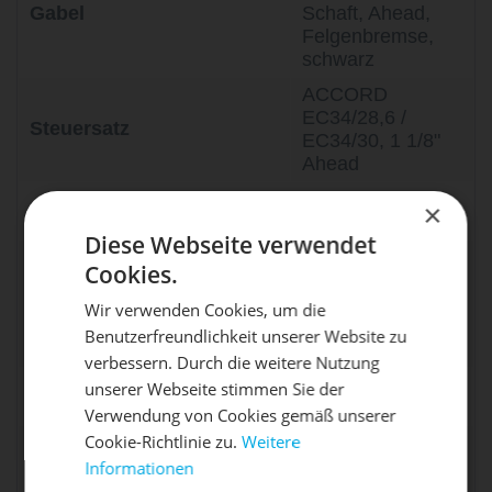
Gabel
Schaft, Ahead,
Felgenbremse,
schwarz
ACCORD
EC34/28,6 /
Steuersatz
EC34/30, 1 1/8"
Ahead
4-kant, 127 mm,
×
Kettenradgarnitur
32 Zähne
Diese Webseite verwendet
THUN "Topaz", 4-
Cookies.
kant, BSA, 119
Innenlager
mm Achslänge,
Wir verwenden Cookies, um die
68 mm
Benutzerfreundlichkeit unserer Website zu
DIE SONNE LACHT, DEIN
Gehäusebreite
X
verbessern. Durch die weitere Nutzung
SACCON,
unserer Webseite stimmen Sie der
RAD ERWACHT
Bremse
schwarz
Verwendung von Cookies gemäß unserer
Cookie-Richtlinie zu.
Weitere
TEKTRO,
Bremshebel
Aluminium,
Informationen
Mach dein Bike frühlingsfit - gönn
schwarz