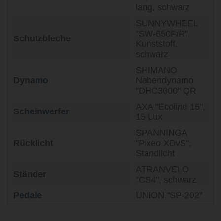
lang, schwarz
SUNNYWHEEL
"SW-650F/R",
Schutzbleche
Kunststoff,
schwarz
SHIMANO
Dynamo
Nabendynamo
"DHC3000" QR
AXA "Ecoline 15",
Scheinwerfer
15 Lux
SPANNINGA
Rücklicht
"Pixeo XDvS",
Standlicht
ATRANVELO
Ständer
"CS4", schwarz
Pedale
UNION "SP-202"
life is too short - to ride shit