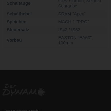
GRV Carbon, Set inkl.
Schaltauge
Schraube
Schalthebel
SRAM "Apex"
Speichen
MACH 1 "PRO"
Steuersatz
IS42 / IS52
EASTON "EA50",
Vorbau
100mm
life is too short - to ride shit
bikes