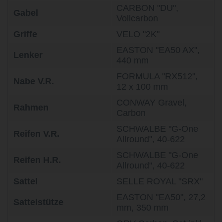
CARBON "DU",
Gabel
Vollcarbon
Griffe
VELO "2K"
EASTON "EA50 AX",
Lenker
440 mm
FORMULA "RX512",
Nabe V.R.
12 x 100 mm
CONWAY Gravel,
Rahmen
Carbon
SCHWALBE "G-One
Reifen V.R.
Allround", 40-622
SCHWALBE "G-One
Reifen H.R.
Allround", 40-622
Sattel
SELLE ROYAL "SRX"
EASTON "EA50", 27,2
Sattelstütze
mm, 350 mm