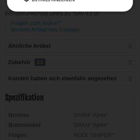
WEITERFÜHRENDE LINKS ZU "GRV 9.0 SE"
Fragen zum Artikel?
Weitere Artikel von Conway
Ähnliche Artikel
Zubehör
21
Kunden haben sich ebenfalls angesehen
Spezifikation
Bremse
SRAM "Apex"
Bremshebel
SRAM "Apex"
Felgen
RODI "SNIPER"