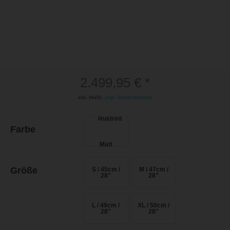
2.499,95 € *
inkl. MwSt.
zzgl. Versandkosten
Farbe
Größe
S / 45cm /
M / 47cm /
28"
28"
L / 49cm /
XL / 50cm /
28"
28"