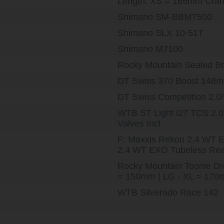
Length: XS = 165mm Cran
Shimano SM-BBMT500
Shimano SLX 10-51T
Shimano M7100
Rocky Mountain Sealed B
DT Swiss 370 Boost 148mm
DT Swiss Competition 2.0/
WTB ST Light i27 TCS 2.0 
Valves Incl
F: Maxxis Rekon 2.4 WT E
2.4 WT EXO Tubeless Re
Rocky Mountain Toonie Dr
= 150mm | LG - XL = 17
WTB Silverado Race 142