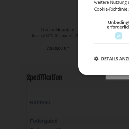
weitere Nutzung 
Cookie-Richtlinie
Mach 
Unbeding
erforderlic
Rocky Mountain
Rocky Mo
Instinct C70 Shimano - 2024
Instinct Powerpl
202
7.900,00 € *
6.900,0
DETAILS ANZ
Spezifikation
Rahmen
Federgabel