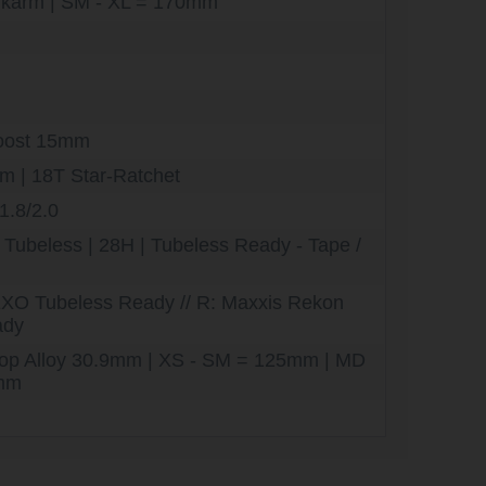
karm | SM - XL = 170mm
oost 15mm
 | 18T Star-Ratchet
1.8/2.0
Tubeless | 28H | Tubeless Ready - Tape /
XO Tubeless Ready // R: Maxxis Rekon
ady
op Alloy 30.9mm | XS - SM = 125mm | MD
0mm