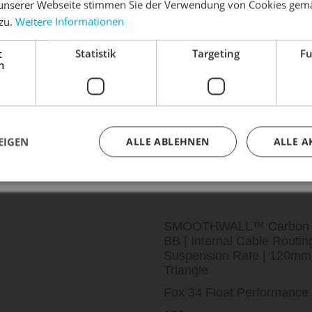
unserer Webseite stimmen Sie der Verwendung von Cookies gem
 zu.
Weitere Informationen
dein Bike frühlingsfit - gönn ihm den Service, den es ver
t
Statistik
Targeting
Fu
Dein Bike braucht Service, Wartung oder ein Update?
h
Buche dir jetzt deinen Termin.
untain
Rocky Mountain
Rocky
ay A50 Shimano
Element C Frameset 2024
Instinct C5
4
0 € *
4.100,00 € *
6.00
EIGEN
ALLE ABLEHNEN
ALLE A
SMOOTHWALL™ Carbon | Ful
BB | Internal Cable Routi
Suspension Rate | 120m
Triangle
Fox 34 Float Performanc