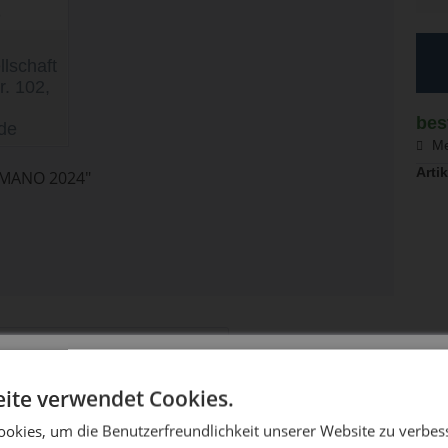
S
lschaft
r. 102,
bes
de
Me
Artik
IMANO 2024"
aben sich ebenfalls angesehen
DIE SONNE LACHT, DEIN RAD ERWACHT
ite verwendet Cookies.
okies, um die Benutzerfreundlichkeit unserer Website zu verbes