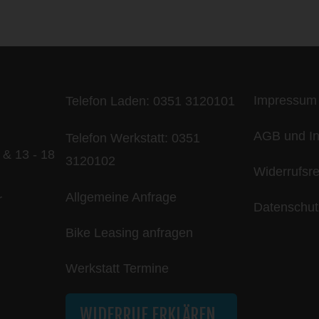
ife is too short - to ride shit bik
Impressum
Telefon Laden:
0351 3120101
AGB und In
Telefon Werkstatt:
0351
 & 13 - 18
3120102
Widerrufsr
Allgemeine Anfrage
r
Datenschut
Bike Leasing anfragen
Werkstatt Termine
WIDERRUF ERKLÄREN