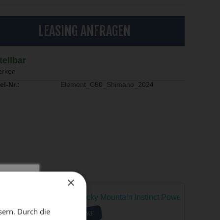
LEASING ANFRAGEN
tellbar
rken
el-Nr.:
Element_C50_Shimano_2024
×
X
sern. Durch die
SALE
E-BIKE