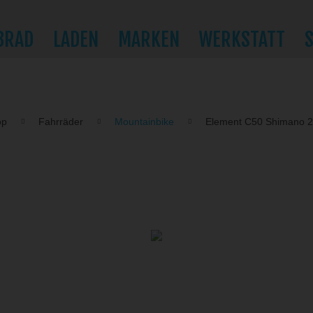
BRAD
LADEN
MARKEN
WERKSTATT
op
Fahrräder
Mountainbike
Element C50 Shimano 