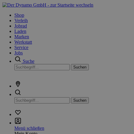
Shop
Verleih
Jobrad
Laden
Marken
Werkstatt
Service
Jobs
Suche
Suchen
Suchen
Menü schließen
Mein Konto