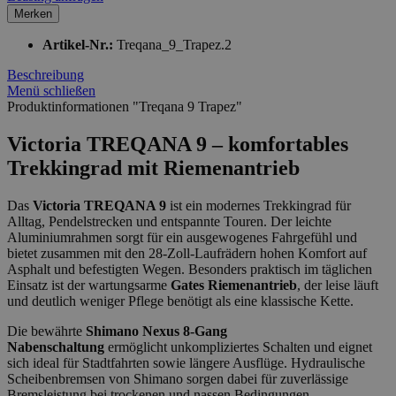
Merken
Artikel-Nr.:
Treqana_9_Trapez.2
Beschreibung
Menü schließen
Produktinformationen "Treqana 9 Trapez"
Victoria TREQANA 9 – komfortables
Trekkingrad mit Riemenantrieb
Das
Victoria TREQANA 9
ist ein modernes Trekkingrad für
Alltag, Pendelstrecken und entspannte Touren. Der leichte
Aluminiumrahmen sorgt für ein ausgewogenes Fahrgefühl und
bietet zusammen mit den 28-Zoll-Laufrädern hohen Komfort auf
Asphalt und befestigten Wegen. Besonders praktisch im täglichen
Einsatz ist der wartungsarme
Gates Riemenantrieb
, der leise läuft
und deutlich weniger Pflege benötigt als eine klassische Kette.
Die bewährte
Shimano Nexus 8-Gang
Nabenschaltung
ermöglicht unkompliziertes Schalten und eignet
sich ideal für Stadtfahrten sowie längere Ausflüge. Hydraulische
Scheibenbremsen von Shimano sorgen dabei für zuverlässige
Bremsleistung bei trockenen und nassen Bedingungen.