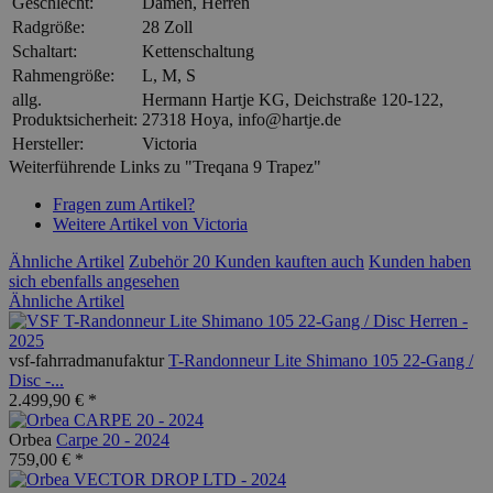
Geschlecht:
Damen, Herren
Radgröße:
28 Zoll
Schaltart:
Kettenschaltung
Rahmengröße:
L, M, S
allg.
Hermann Hartje KG, Deichstraße 120-122,
Produktsicherheit:
27318 Hoya, info@hartje.de
Hersteller:
Victoria
Weiterführende Links zu "Treqana 9 Trapez"
Fragen zum Artikel?
Weitere Artikel von Victoria
Ähnliche Artikel
Zubehör
20
Kunden kauften auch
Kunden haben
sich ebenfalls angesehen
Ähnliche Artikel
vsf-fahrradmanufaktur
T-Randonneur Lite Shimano 105 22-Gang /
Disc -...
2.499,90 € *
Orbea
Carpe 20 - 2024
759,00 € *