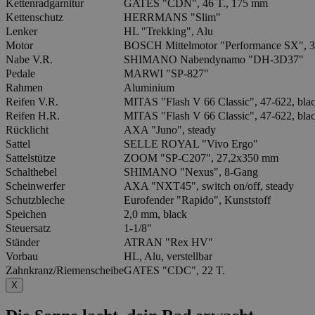
Kettenradgarnitur
GATES "CDN", 46 T., 175 mm
Kettenschutz
HERRMANS "Slim"
Lenker
HL "Trekking", Alu
Motor
BOSCH Mittelmotor "Performance SX", 3
Nabe V.R.
SHIMANO Nabendynamo "DH-3D37"
Pedale
MARWI "SP-827"
Rahmen
Aluminium
Reifen V.R.
MITAS "Flash V 66 Classic", 47-622, black
Reifen H.R.
MITAS "Flash V 66 Classic", 47-622, black
Rücklicht
AXA "Juno", steady
Sattel
SELLE ROYAL "Vivo Ergo"
Sattelstütze
ZOOM "SP-C207", 27,2x350 mm
Schalthebel
SHIMANO "Nexus", 8-Gang
Scheinwerfer
AXA "NXT45", switch on/off, steady
Schutzbleche
Eurofender "Rapido", Kunststoff
Speichen
2,0 mm, black
Steuersatz
1-1/8"
Ständer
ATRAN "Rex HV"
Vorbau
HL, Alu, verstellbar
Zahnkranz/Riemenscheibe
GATES "CDC", 22 T.
X