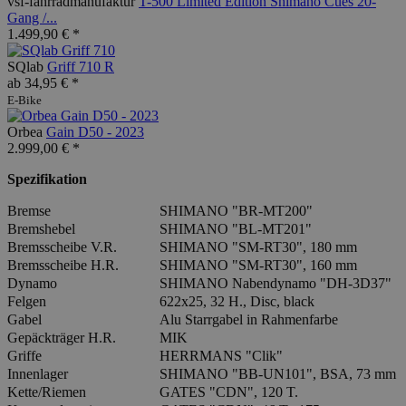
vsf-fahrradmanufaktur
T-500 Limited Edition Shimano Cues 20-
Gang /...
1.499,90 € *
SQlab
Griff 710 R
ab 34,95 € *
E-Bike
Orbea
Gain D50 - 2023
2.999,00 € *
Spezifikation
Bremse
SHIMANO "BR-MT200"
Bremshebel
SHIMANO "BL-MT201"
Bremsscheibe V.R.
SHIMANO "SM-RT30", 180 mm
Bremsscheibe H.R.
SHIMANO "SM-RT30", 160 mm
Dynamo
SHIMANO Nabendynamo "DH-3D37"
Felgen
622x25, 32 H., Disc, black
Gabel
Alu Starrgabel in Rahmenfarbe
Gepäckträger H.R.
MIK
Griffe
HERRMANS "Clik"
Innenlager
SHIMANO "BB-UN101", BSA, 73 mm
Kette/Riemen
GATES "CDN", 120 T.