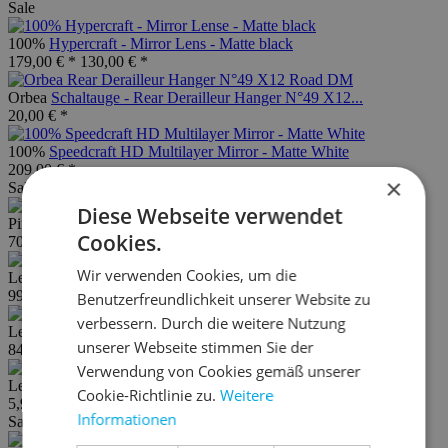
Sale
100%
Hypercraft - Mirror Lens - Matte black
179,00 € *
130,00 € *
Orbea
Schaltauge - Rear Derailleur Hanger N°49 X12...
20,00 € *
100%
Speedcraft HD Multilayer Mirror - Matte White
209,00 € *
×
Sale
Diese Webseite verwendet
Pirelli
Cinturato Grave
Cookies.
70,00 € *
ab 59,90 € *
Wir verwenden Cookies, um die
Lezyne
LED Lite Pro 115 Loaded Vorderlicht...
99,95 € *
Benutzerfreundlichkeit unserer Website zu
verbessern. Durch die weitere Nutzung
Lezyne
Standluftpumpe Alloy Floor Drive TA
unserer Webseite stimmen Sie der
84,95 € *
Verwendung von Cookies gemäß unserer
Lezyne
Ersatzhalterung mit Gummi
Cookie-Richtlinie zu.
Weitere
5,90 € *
Informationen
Sale