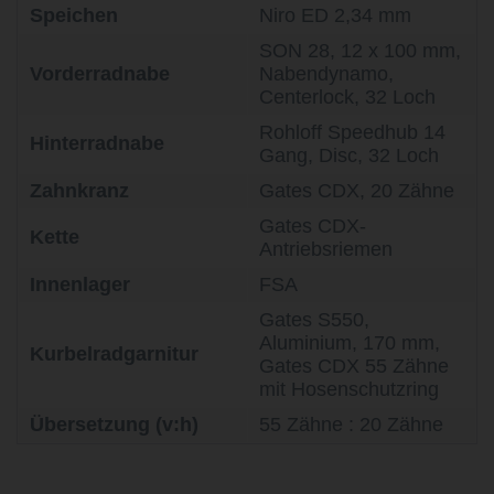
Speichen
Niro ED 2,34 mm
SON 28, 12 x 100 mm,
Vorderradnabe
Nabendynamo,
Centerlock, 32 Loch
Rohloff Speedhub 14
Hinterradnabe
Gang, Disc, 32 Loch
Zahnkranz
Gates CDX, 20 Zähne
Gates CDX-
Kette
Antriebsriemen
Innenlager
FSA
Gates S550,
Aluminium, 170 mm,
Kurbelradgarnitur
Gates CDX 55 Zähne
mit Hosenschutzring
Übersetzung (v:h)
55 Zähne : 20 Zähne
life is too short - to ride shit