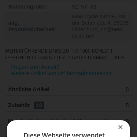
Rahmengröße:
52, 57, 62
New Cycle GmbH, An
allg.
der Schmiede 4, 26135
Produktsicherheit:
Oldenburg, nc@new-
cycle.net
WEITERFÜHRENDE LINKS ZU "TX-1000 ROHLOFF
SPEEDHUB 14-GANG / DISC / GATES DIAMANT - 2025"
Fragen zum Artikel?
Weitere Artikel von vsf-fahrradmanufaktur
Ähnliche Artikel
Zubehör
18
Kunden haben sich ebenfalls angesehen
×
Diese Webseite verwendet