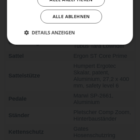
Supernova E3 Pro 2,
Scheinwerfer
70 LUX mit Standlicht
ALLE ABLEHNEN
Supernova E3 Tail
Rücklicht
Light 2, mit Standlicht
DETAILS ANZEIGEN
Tubus Logo Evo /
Gepäckträger
Tubus Tara Lowrider
Sattel
Ergon ST Core Prime
Humpert Ergotec
Skalar, patent,
Sattelstütze
Aluminium, 27,2 x 400
mm, safety level 6
Marwi SP-2661,
Pedale
Aluminium
Pletscher Comp Zoom,
Ständer
Hinterbauständer
Gates
Kettenschutz
Hosenschutzring