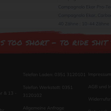
Campagnolo Ekar Pro-Te
Campagnolo Ekar, Carbon
40 Zähne : 10-44 Zähne
is too short - to ride shit
Impressu
Telefon Laden:
0351 3120101
AGB und I
Telefon Werkstatt:
0351
r & 13 -
3120102
Widerrufsr
Allgemeine Anfrage
hr