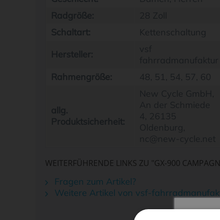
Radgröße:
28 Zoll
Schaltart:
Kettenschaltung
vsf
Hersteller:
fahrradmanufaktur
Rahmengröße:
48, 51, 54, 57, 60
New Cycle GmbH,
An der Schmiede
allg.
4, 26135
Produktsicherheit:
Oldenburg,
nc@new-cycle.net
WEITERFÜHRENDE LINKS ZU "GX-900 CAMPAGNO
Fragen zum Artikel?
Weitere Artikel von vsf-fahrradmanufak