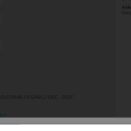
Artik
Gang
LO EKAR 13-GANG / DISC - 2025"
tur