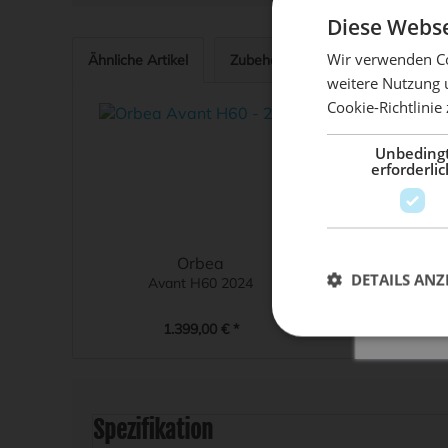
Diese Webse
Wir verwenden Co
Ähnliche Artikel
Zubehör
19
Kunden habe
weitere Nutzung 
Mach de
Cookie-Richtlinie
Unbeding
erforderlic
Orbea
Orb
DETAILS ANZ
Avant H60 2024
Terra H40
1.399,00 € *
2.099,0
Spezifikation