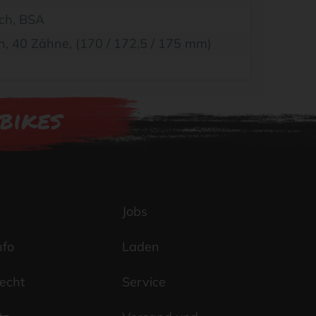
ch, BSA
, 40 Zähne, (170 / 172,5 / 175 mm)
 bikes
m
Jobs
nfo
Laden
echt
Service