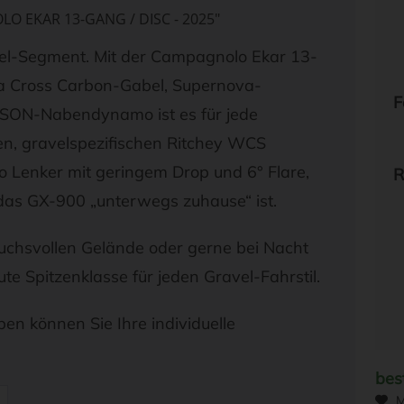
 EKAR 13-GANG / DISC - 2025"
el-Segment. Mit der Campagnolo Ekar 13-
a Cross Carbon-Gabel, Supernova-
F
m SON-Nabendynamo ist es für jede
en, gravelspezifischen Ritchey WCS
 Lenker mit geringem Drop und 6° Flare,
R
das GX-900 „unterwegs zuhause“ ist.
ruchsvollen Gelände oder gerne bei Nacht
e Spitzenklasse für jeden Gravel-Fahrstil.
en können Sie Ihre individuelle
bes
M