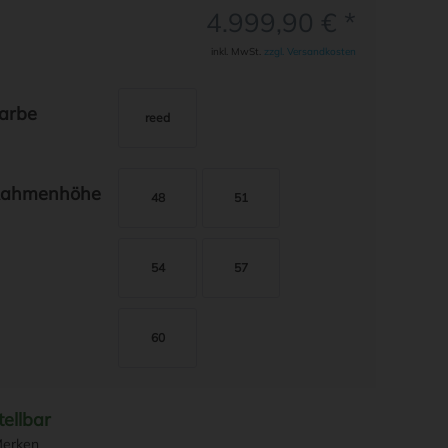
4.999,90 € *
inkl. MwSt.
zzgl. Versandkosten
arbe
ahmenhöhe
48
51
54
57
60
tellbar
erken