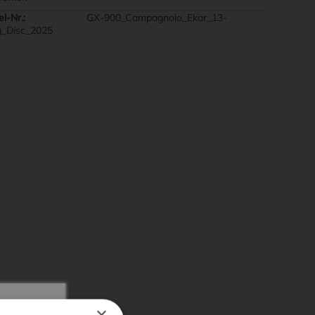
el-Nr.:
GX-900_Campagnolo_Ekar_13-
_Disc_2025
×