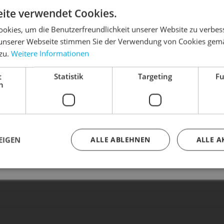
DIE SONNE LACHT, DEIN RAD ERWACHT
ite verwendet Cookies.
okies, um die Benutzerfreundlichkeit unserer Website zu verbes
n sich ebenfalls angesehen
unserer Webseite stimmen Sie der Verwendung von Cookies gem
in Bike frühlingsfit - gönn ihm den Service, den es v
 zu.
Weitere Informationen
t
Statistik
Targeting
Fu
Dein Bike braucht Service, Wartung oder ein Update?
h
Buche dir jetzt deinen Termin.
ea
Orbea
O
EIGEN
ALLE ABLEHNEN
ALLE A
 - 2024
Vector Drop LTD - 2024
Terra H
0 € *
1.999,00 € *
2.49