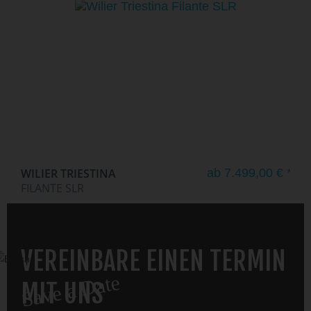
WILIER TRIESTINA
ab 7.499,00 € *
FILANTE SLR
VEREINBARE EINEN TERMIN
Save a Date
MIT UNS