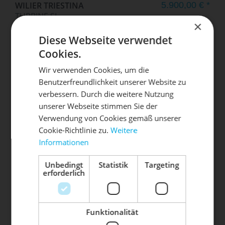
WILIER TRIESTINA
5.900,00 € *
TURBINE SL
×
Diese Webseite verwendet
Cookies.
Wir verwenden Cookies, um die
Benutzerfreundlichkeit unserer Website zu
DIE SONNE LACHT, DEIN
X
verbessern. Durch die weitere Nutzung
unserer Webseite stimmen Sie der
RAD ERWACHT
Verwendung von Cookies gemäß unserer
Cookie-Richtlinie zu.
Weitere
Informationen
Mach dein Bike frühlingsfit - gönn
ihm den Service, den es verdient!
WILIER TRIESTINA
ab 9.700,00 € *
Unbedingt
Statistik
Targeting
VERTICALE SLR
erforderlich
Dein Bike braucht Service, Wartung
oder ein Update?
Buche dir jetzt deinen Termin.
Funktionalität