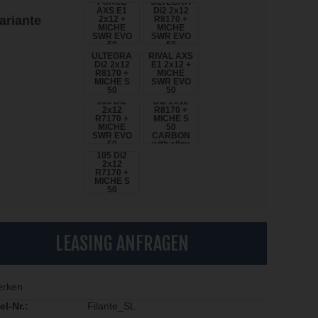
FORCE
ULTEGRA
AXS E1
Di2 2x12
ariante
2x12 +
R8170 +
MICHE
MICHE
SWR EVO
SWR EVO
50
50
SHIMANO
SRAM
CARBON
CARBON
ULTEGRA
RIVAL AXS
Di2 2x12
E1 2x12 +
R8170 +
MICHE
MICHE S
SWR EVO
SHIMANO
50
50
SHIMANO
ULTEGRA
CARBON
CARBON
105 Di2
Di2 2x12
2x12
R8170 +
R7170 +
MICHE S
MICHE
50
SWR EVO
CARBON
50
with alloy
SHIMANO
CARBON
STEMMA
105 Di2
S2
2x12
R7170 +
MICHE S
50
CARBON
LEASING ANFRAGEN
rken
el-Nr.:
Filante_SL