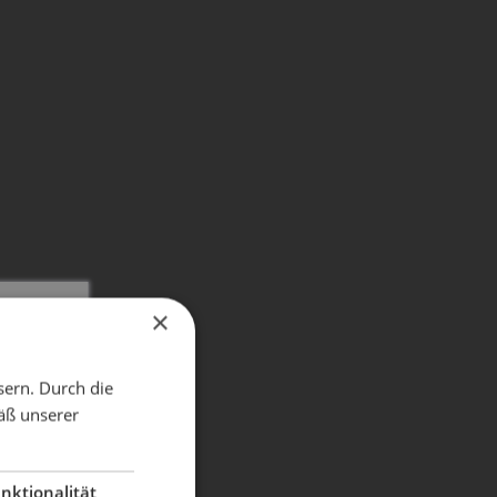
×
X
sern. Durch die
äß unserer
dient!
nktionalität