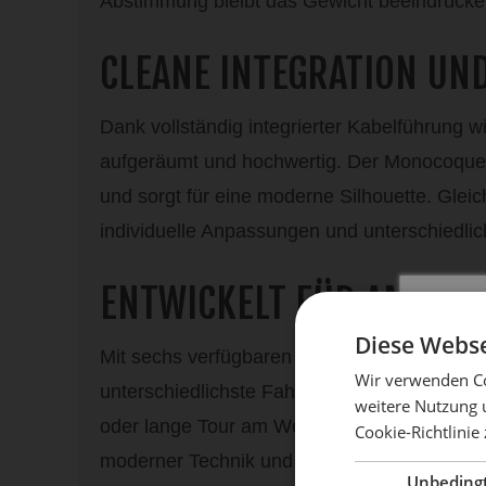
Abstimmung bleibt das Gewicht beeindrucken
CLEANE INTEGRATION UN
Dank vollständig integrierter Kabelführung wi
aufgeräumt und hochwertig. Der Monocoque-
und sorgt für eine moderne Silhouette. Gleichz
individuelle Anpassungen und unterschiedlic
ENTWICKELT FÜR AMBITI
Diese Webse
Mit sechs verfügbaren Rahmengrößen bietet da
Wir verwenden Co
unterschiedlichste Fahrertypen. Egal ob sch
weitere Nutzung 
oder lange Tour am Wochenende – dieses Ren
Cookie-Richtlinie
Mach 
moderner Technik und echter Rennsport-Pe
Unbeding