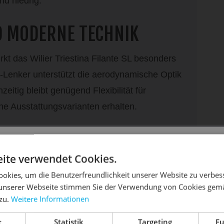
d niedrig.
D MODERNE TECHNIK
rkt das Wilier Triestina Filante SL besonders
Lenker unterstützt die aerodynamische Optik
eitig bleibt genügend Flexibilität für
he Ausstattungsvarianten erhalten.
ONIERTE FAHRER
DIE SONNE LACHT, DEIN RAD ERWACHT
ite verwendet Cookies.
s Filante SL eine sportliche Sitzposition für
okies, um die Benutzerfreundlichkeit unserer Website zu verbes
nelle Feierabendrunde, ambitioniertes Training
unserer Webseite stimmen Sie der Verwendung von Cookies gem
nrad verbindet italienisches Design mit
 zu.
Weitere Informationen
dein Bike frühlingsfit - gönn ihm den Service, den es ver
rformance.
t
Statistik
Targeting
Fu
Dein Bike braucht Service, Wartung oder ein Update?