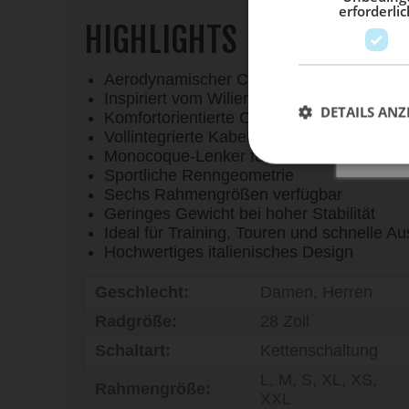
erforderlic
HIGHLIGHTS
Aerodynamischer Carbonrahmen mit Wor
Inspiriert vom Wilier Filante SLR
DETAILS ANZ
Komfortorientierte Carbon-Laminierung
Vollintegrierte Kabelführung
Monocoque-Lenker für cleane Optik
Sportliche Renngeometrie
Sechs Rahmengrößen verfügbar
Geringes Gewicht bei hoher Stabilität
Ideal für Training, Touren und schnelle Au
Hochwertiges italienisches Design
Geschlecht:
Damen, Herren
Radgröße:
28 Zoll
Schaltart:
Kettenschaltung
L, M, S, XL, XS,
Rahmengröße:
XXL