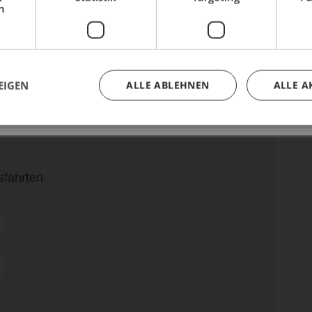
h
Buche dir jetzt deinen Termin.
ldTour-DNA
EIGEN
ALLE ABLEHNEN
ALLE A
sfahrten