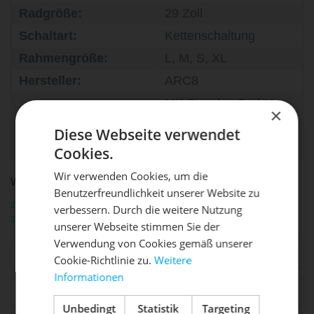
Radgröße:
29 Zoll
Schaltart:
Kettenschaltung
Rahmengröße:
L, M, S, XL
Hersteller:
ARC8
MK Bicycles GmbH,
×
allg.
Krugbäckerstraße 16,
Diese Webseite verwendet
Produktsicherheit:
56424 Mogendorf,
info@mk-bicycles.de
Cookies.
Wir verwenden Cookies, um die
WEITERFÜHRENDE LINKS ZU "EERO GRX MECH. 1X12"
Benutzerfreundlichkeit unserer Website zu
DIE SONNE LACHT, DEIN
Fragen zum Artikel?
X
verbessern. Durch die weitere Nutzung
Weitere Artikel von ARC8
unserer Webseite stimmen Sie der
RAD ERWACHT
Verwendung von Cookies gemäß unserer
Ähnliche Artikel
Cookie-Richtlinie zu.
Weitere
Informationen
Mach dein Bike frühlingsfit - gönn
Zubehör
9
ihm den Service, den es verdient!
Unbedingt
Statistik
Targeting