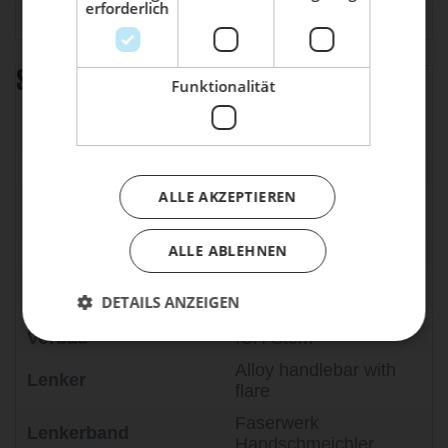
erforderlich
Kunden haben sich ebenfalls angesehen
Dein Bike braucht Service, Wartung
oder ein Update?
Buche dir jetzt deinen Termin.
Spezifikation
Funktionalität
Rahmen
ARC8 Eero, Carbon
Gabel
ARC8 Eero, Carbon
ALLE AKZEPTIEREN
Faserwerk Wuthocker
Satttelstütze
0mm Offset, 400mm
ALLE ABLEHNEN
Steuersatz
ARC8
M12xP15; 100mm &
Steckachse
DETAILS ANZEIGEN
142mm
Vorbau
ICH Stem
Alloy handlebar with
Lenker
flare
Faserwerk
Lenkerband
Handschmeichler