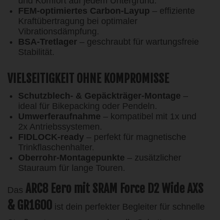
und Komfort auf jedem Untergrund.
FEM-optimiertes Carbon-Layup
– effiziente
Kraftübertragung bei optimaler
Vibrationsdämpfung.
BSA-Tretlager
– geschraubt für wartungsfreie
Stabilität.
VIELSEITIGKEIT OHNE KOMPROMISSE
Schutzblech- & Gepäckträger-Montage
–
ideal für Bikepacking oder Pendeln.
Umwerferaufnahme
– kompatibel mit 1x und
2x Antriebssystemen.
FIDLOCK-ready
– perfekt für magnetische
Trinkflaschenhalter.
Oberrohr-Montagepunkte
– zusätzlicher
Stauraum für lange Touren.
ARC8 Eero mit SRAM Force D2 Wide AXS
Das
& GR1600
ist dein perfekter Begleiter für schnelle