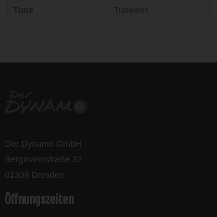
Tube
Tubeless
life is too short - to ride shit
bikes
Der Dynamo GmbH
Bergmannstraße 32
01309 Dresden
Öffnungszeiten