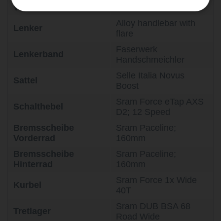
Vorbau
ICH Stem
Alloy handlebar with
Lenker
flare
Faserwerk
Lenkerband
Handschmeichler
Selle Italia Novus
Sattel
Boost
Sram Force eTap AXS
Schalthebel
D2; 12 Speed
Bremsscheibe
Sram Paceline;
Vorderrad
160mm
Bremsscheibe
Sram Paceline;
Hinterrad
160mm
Sram Force 1x Wide
Kurbel
40T
Sram DUB BSA 68
Tretlager
Road Wide