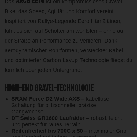
ARC8 Eero
Das
ist ein kompromissloses Gravel-
Bike, das Speed, Agilität und Komfort vereint.
Inspiriert von Rallye-Legende Eero Hämäläinen,
fühlt es sich auf Schotter am wohlsten – ohne auf
der Straße an Performance zu verlieren. Dank
aerodynamischer Rohrformen, versteckter Kabel
und optimierter Carbon-Layup-Technologie fliegst du
förmlich über jeden Untergrund.
HIGH-END GRAVEL-TECHNOLOGIE
SRAM Force D2 Wide AXS
– kabellose
Schaltung für blitzschnelle, präzise
Gangwechsel.
DT Swiss GR1600 Laufräder
– robust, leicht
und perfekt für raues Terrain.
Reifenfreiheit bis 700C x 50
– maximaler Grip