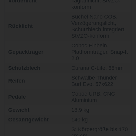
Vorderlicht
Tagfahrlicht, StVZO-
konform
Büchel Nano COB,
Verzögerungslicht,
Rücklicht
Schutzblech-integriert,
StVZO-konform
Coboc Einbein-
Gepäckträger
Plattformträger, Snap-It
2.0
Schutzblech
Curana C-Lite, 65mm
Schwalbe Thunder
Reifen
Burt Evo, 57x622
Coboc URB, CNC
Pedale
Aluminium
Gewicht
18,9 kg
Gesamtgewicht
140 kg
S: Körpergröße bis 170
cm cm