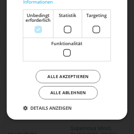
Extender Bosch
Informationen
Mach dein Bike frühlingsfit - gönn
Akkukapazität
PowerMore 250 Wh
ihm den Service, den es verdient!
nachrüstbar)
Unbedingt
Statistik
Targeting
erforderlich
250 W / 600 W
Dein Bike braucht Service, Wartung
Elektrischer Antrieb
Leistungsspitze
oder ein Update?
Buche dir jetzt deinen Termin.
Reichweite
70 km bis 120 km*
Funktionalität
Ladedauer
3,5 Stunden
Rahmen
Aluminium 6000
Rock Shox Recon
Gabel
Gold RL, 80 mm
ALLE AKZEPTIEREN
Federweg
Shimano Cues, 11-
ALLE ABLEHNEN
Mechanischer Antrieb
fach, 11-50
Tektro Clean Cockpit,
DETAILS ANZEIGEN
Bremsen
160mm hydr.
Scheibenbremse
Supernova Mini3,