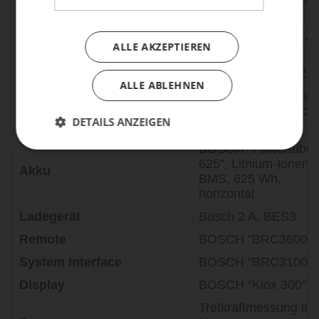
Schalthebel
speed
Zahnkranz/Riemenscheibe
GATES "CDX", 32 Z.
ALLE AKZEPTIEREN
GATES "CDX"
Kette / Riemen
Zahnriemen, 128 Z.
ALLE ABLEHNEN
BOSCH Mittelmotor
Motor
Gen.4 "Performance
DETAILS ANZEIGEN
CX", 36 V, 250 W
BOSCH "Powertube
625", Lithium-Ionen m
Akku
BMS, 625 Wh,
horizontal
Ladegerät
Bosch 2 A, BES3
Remote
BOSCH "BRC3600"
System Interface
BOSCH "BRC3100"
Display
BOSCH "Kiox 300"
Tretkraftmessung im