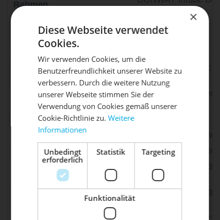
Rahmen
Alu
×
RST "Blaze MLO", 1
Diese Webseite verwendet
Gabel
mm
Cookies.
Steuersatz
ZS56/EC56
Wir verwenden Cookies, um die
MIRANDA "Classic
Benutzerfreundlichkeit unserer Website zu
Kurbelarme
DIE SONNE LACHT, DEIN
Gen. 4", 165 mm
X
verbessern. Durch die weitere Nutzung
GATES "CDX", Gen. 
unserer Webseite stimmen Sie der
RAD ERWACHT
Kettenblatt/Riemenscheibe
46 Z
Verwendung von Cookies gemäß unserer
Cookie-Richtlinie zu.
Weitere
Innenlager
BOSCH
Informationen
Mach dein Bike frühlingsfit - gönn
Bremse
TEKTRO "HD-M280"
ihm den Service, den es verdient!
Bremshebel
TEKTRO "HD-M280"
Unbedingt
Statistik
Targeting
erforderlich
TEKTRO "TR180-35"
Dein Bike braucht Service, Wartung
Bremsscheibe V.R.
180 mm
oder ein Update?
Buche dir jetzt deinen Termin.
TEKTRO "TR180-35"
Bremsscheibe H.R.
Funktionalität
180 mm
SHIMANO "NEXUS",