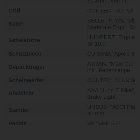
31,8mm, 65mm
Griff
CONTEC "Tour Wing
SELLE ROYAL "Vivo
Sattel
Moderate Ergo", Da
HUMPERT "Ergotec
Sattelstütze
SP10.0"
Schutzblech
CURANA "Apollo 65"
ATRAN, "Maxi Carrier
Gepäckträger
inkl. Federklappe
Scheinwerfer
CONTEC "DLUX 50 
AXA "Juno E-Bike",
Rücklicht
Brake Light
URSUS "MOOI Plus"
Ständer
40 mm
Pedale
VP "VPE-527"
life is too short - to ride shit