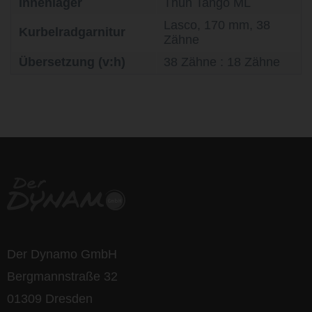
Innenlager
Thun Tango ML
Lasco, 170 mm, 38
Kurbelradgarnitur
Zähne
Übersetzung (v:h)
38 Zähne : 18 Zähne
life is too short - to ride shit
bikes
Der Dynamo GmbH
Bergmannstraße 32
01309 Dresden