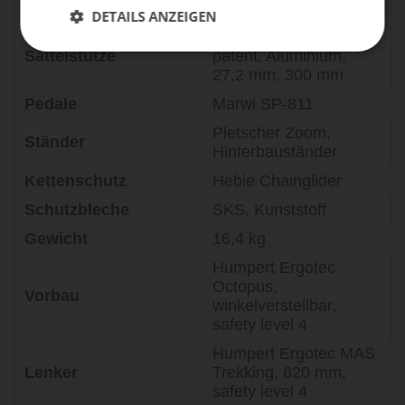
Sattel
Selle Royal Rio
DETAILS ANZEIGEN
Humpert Ergotec Atar,
Sattelstütze
patent, Aluminium,
27,2 mm, 300 mm
Pedale
Marwi SP-811
Pletscher Zoom,
Ständer
Hinterbauständer
Kettenschutz
Hebie Chainglider
Schutzbleche
SKS, Kunststoff
Gewicht
16,4 kg
Humpert Ergotec
Octopus,
Vorbau
winkelverstellbar,
safety level 4
Humpert Ergotec MAS
Lenker
Trekking, 620 mm,
safety level 4