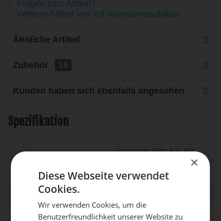
Fragen zum Artikel?
Weitere Artikel von vsf-fahrradmanufaktur
Ähnliche Artikel
Zubehör
19
Kunden haben sich ebenfalls angesehen
Spezifikation
Diamant 28": 52, 57,
×
Rahmenhöhe
62 cm
Diese Webseite verwendet
Cookies.
Rahmen
25 CroMo 4
Wir verwenden Cookies, um die
zul. Gesamtgewicht
140 kg
Benutzerfreundlichkeit unserer Website zu