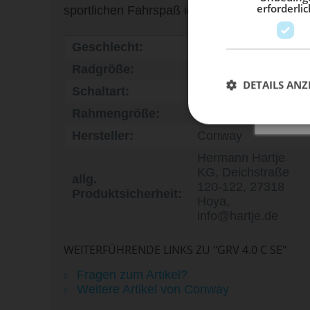
erforderlic
sportlichen Fahrspaß ideal vereint – ein zuve
Geschlecht:
Damen, Herren
Radgröße:
28 Zoll
DETAILS ANZ
Schaltart:
Kettenschaltung
Rahmengröße:
L, M, S, XL
Hersteller:
Conway
Hermann Hartje
KG, Deichstraße
allg.
120-122, 27318
Produktsicherheit:
Hoya,
info@hartje.de
WEITERFÜHRENDE LINKS ZU "GRV 4.0 C SE"
Fragen zum Artikel?
Weitere Artikel von Conway