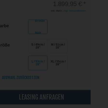
1.899,95 € *
inkl. MwSt.
zzgl. Versandkosten
arbe
röße
S / 49cm /
M / 51cm /
28"
28"
L / 53cm /
XL / 55cm /
28"
28"
AUSWAHL ZURÜCKSETZEN
LEASING ANFRAGEN