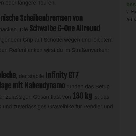
en oder längere Touren.
bes
Me
nische Scheibenbremsen von
Artik
Schwalbe G-One Allround
upacken. Die
ragendem Grip auf Schotterwegen und leichtem
en Reifenflanken wirst du im Straßenverkehr
bleche
Infinity GT7
, der stabile
nlage mit Nabendynamo
runden das Setup
130 kg
er zulässigen Gesamtlast von
ist das
 und zuverlässiges Gravelbike für Pendler und