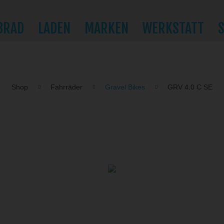
BRAD
LADEN
MARKEN
WERKSTATT
Shop
Fahrräder
Gravel Bikes
GRV 4.0 C SE