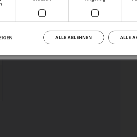
h
rlässiger Partner für jede Strecke.
Buche dir jetzt deinen Termin.
EIGEN
ALLE ABLEHNEN
ALLE A