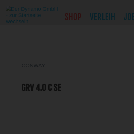
SHOP
VERLEIH
JO
CONWAY
GRV 4.0 C SE