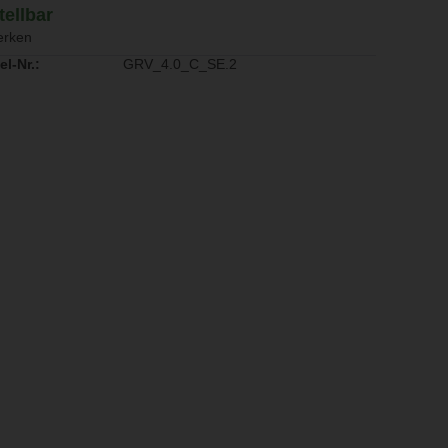
tellbar
rken
el-Nr.:
GRV_4.0_C_SE.2