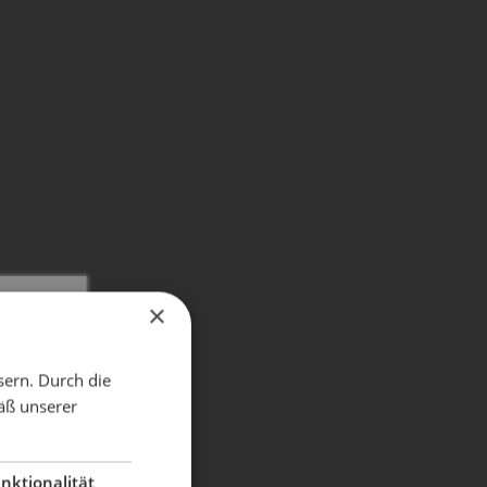
×
X
sern. Durch die
äß unserer
dient!
nktionalität