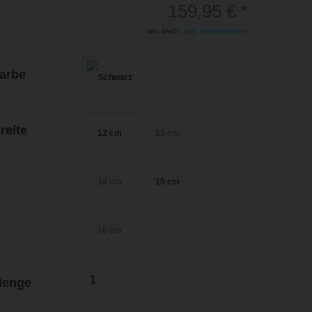
159,95 € *
inkl. MwSt.
zzgl. Versandkosten
arbe
reite
12 cm
13 cm
14 cm
15 cm
16 cm
enge