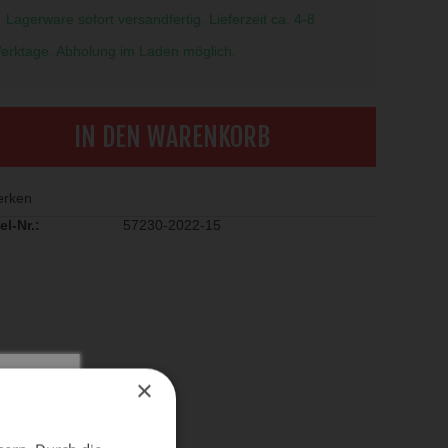
Lagerware sofort versandfertig. Lieferzeit ca. 4-8
erktage. Abholung im Laden möglich.
IN DEN WARENKORB
rken
el-Nr.:
57230-2022-15
×
X