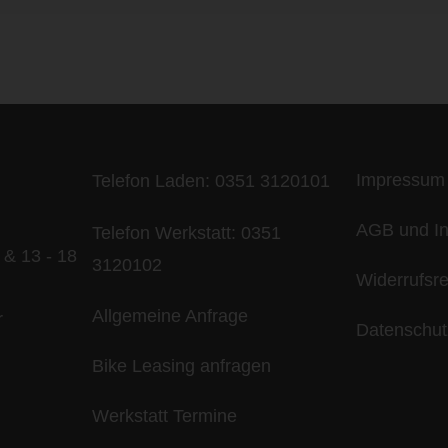
ife is too short - to ride shit bik
Impressum
Telefon Laden:
0351 3120101
AGB und In
Telefon Werkstatt:
0351
 & 13 - 18
3120102
Widerrufsr
Allgemeine Anfrage
r
Datenschut
Bike Leasing anfragen
Werkstatt Termine