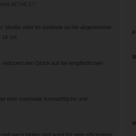
VE ACTIVE 2.1"
r Straße oder im Gelände ist die abgestimmte
F
| 16 cm
B
ls reduziert den Druck auf die empfindlichen
etet eine maximale Kontaktfläche und
M
lt nach hinten und sorgt für eine effizientere