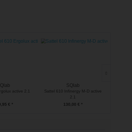
SALE
Qlab
SQlab
rgolux active 2.1
Sattel 610 Infinergy M-D active
Kurbe
2.1
13
,95 € *
130,00 € *
479,