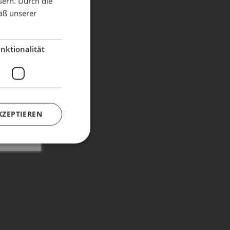
sern. Durch die
äß unserer
dient!
nktionalität
KZEPTIEREN