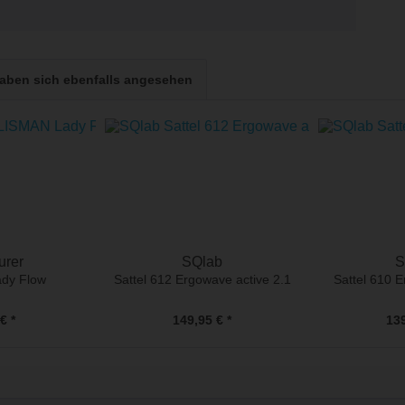
aben sich ebenfalls angesehen
urer
SQlab
S
ady Flow
Sattel 612 Ergowave active 2.1
Sattel 610 E
€ *
149,95 € *
139