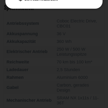
Spezifikation
Coboc Electric Drive,
Antriebssystem
CBC01
Akkuspannung
36 V
Akkukapazität
360 Wh
250 W / 500 W
Elektrischer Antrieb
Leistungsspitze
Reichweite
70 km bis 100 km*
Ladedauer
2,5 Stunden
Rahmen
Aluminium 6000
Carbon, gerades
Gabel
Design
SRAM NX 1x11s / 11-
Mechanischer Antrieb
36T