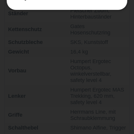
Pedale
Marwi SP-823
Pletscher Zoom,
Ständer
Hinterbauständer
Gates
Kettenschutz
Hosenschutzring
Schutzbleche
SKS, Kunststoff
Gewicht
16,4 kg
Humpert Ergotec
Octopus,
Vorbau
winkelverstellbar,
safety level 4
Humpert Ergotec MAS
Lenker
Trekking, 620 mm,
safety level 4
Herrmans Line, mit
Griffe
Schraubklemmung
Schalthebel
Shimano Alfine, Trigger